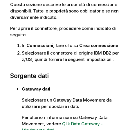
r
Questa sezione descrive le proprietà di connessione
m
disponibili. Tutte le proprietà sono obbligatorie se non
a
diversamente indicato.
t
Per aprire il connettore, procedere come indicato di
i
seguito:
c
a
In
Connessioni
, fare clic su
Crea connessione
.
Selezionare il connettore di origine
IBM DB2 per
z/OS
, quindi fornire le seguenti impostazioni:
Sorgente dati
Gateway dati
Selezionare un
Gateway Data Movement
da
utilizzare per spostare i dati.
Per ulteriori informazioni su
Gateway Data
Movement
, vedere
Qlik Data Gateway -