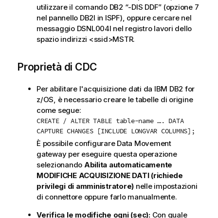
utilizzare il comando DB2 “-DIS DDF” (opzione 7
nel pannello DB2I in ISPF), oppure cercare nel
messaggio DSNL004I nel registro lavori dello
spazio indirizzi <ssid>MSTR.
Proprietà di CDC
Per abilitare l'acquisizione dati da
IBM DB2 for
z/OS
, è necessario creare le tabelle di origine
come segue:
CREATE / ALTER TABLE table-name …. DATA
CAPTURE CHANGES [INCLUDE LONGVAR COLUMNS];
È possibile configurare
Data Movement
gateway
per eseguire questa operazione
selezionando
Abilita automaticamente
MODIFICHE ACQUISIZIONE DATI (richiede
privilegi di amministratore)
nelle impostazioni
di
connettore
oppure farlo manualmente.
Verifica le modifiche ogni (sec):
Con quale