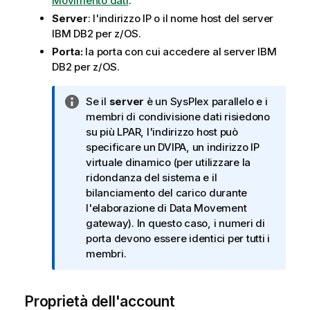
Movimento dati
.
Server
: l'indirizzo IP o il nome host del server
IBM DB2 per z/OS.
Porta:
la porta con cui accedere al server IBM
DB2 per z/OS.
N
Se il
server
è un SysPlex parallelo e i
o
membri di condivisione dati risiedono
t
su più LPAR, l'indirizzo host può
a
specificare un DVIPA, un indirizzo IP
i
virtuale dinamico (per utilizzare la
n
ridondanza del sistema e il
f
bilanciamento del carico durante
o
l'elaborazione di
Data Movement
r
gateway
). In questo caso, i numeri di
m
porta devono essere identici per tutti i
a
membri.
t
i
Proprietà dell'account
c