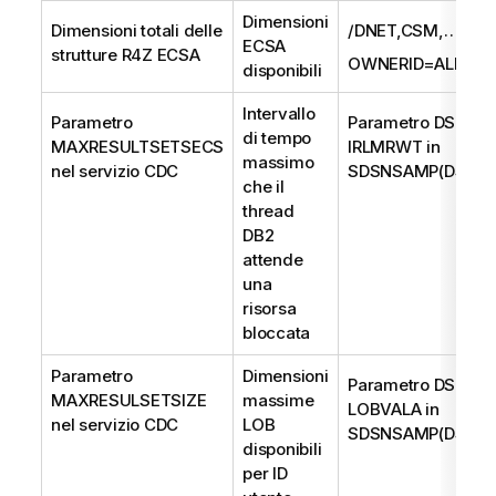
Dimensioni
Dimensioni totali delle
/DNET,CSM,…
ECSA
strutture R4Z ECSA
OWNERID=ALL
disponibili
Intervallo
Parametro
Parametro DSNZP
di tempo
MAXRESULTSETSECS
IRLMRWT in
massimo
nel servizio CDC
SDSNSAMP(DSNTI
che il
thread
DB2
attende
una
risorsa
bloccata
Parametro
Dimensioni
Parametro DSNZP
MAXRESULSETSIZE
massime
LOBVALA in
nel servizio CDC
LOB
SDSNSAMP(DSNTI
disponibili
per ID