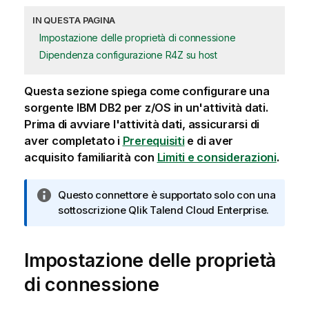
IN QUESTA PAGINA
Impostazione delle proprietà di connessione
Dipendenza configurazione R4Z su host
Questa sezione spiega come configurare una
sorgente IBM DB2 per z/OS in un'attività dati.
Prima di avviare l'attività dati, assicurarsi di
aver completato i
Prerequisiti
e di aver
acquisito familiarità con
Limiti e considerazioni
.
N
Questo connettore è supportato solo con una
o
sottoscrizione
Qlik Talend Cloud Enterprise
.
t
a
Impostazione delle proprietà
i
n
di connessione
f
o