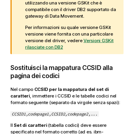
o
utilizzando una versione GSKit che è
t
compatibile con il driver DB2 supportato da
a
gateway di Data Movement
.
d
Per informazioni su quale versione GSKit
i
versione viene fornita con una particolare
a
versione del driver, vedere
Versioni GSKit
v
rilasciate con DB2
v
i
s
Sostituisci la mappatura CCSID alla
o
pagina dei codici
Nel campo
CCSID per la mappatura del set di
caratteri
, immettere i CCSID e le tabelle codici nel
formato seguente (separato da virgole senza spazi):
CCSID1,codepage1,CCSID2,codepage2,...
Il
Set di caratteri
(tabella codici) deve essere
specificato nel formato corretto (ad es. ibm-