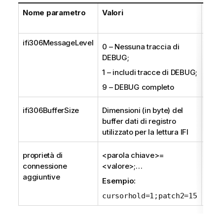
Nome parametro
Valori
Pred
Max;
ifi306MessageLevel
0 – Nessuna traccia di
0; 0;
DEBUG;
1 – includi tracce di DEBUG;
9 – DEBUG completo
ifi306BufferSize
Dimensioni (in byte) del
655
buffer dati di registro
655
utilizzato per la lettura IFI
104
proprietà di
<parola chiave>=
(str
connessione
<valore>;…
vuot
aggiuntive
Esempio:
cursorhold=1;patch2=15