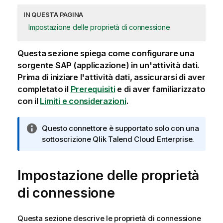
IN QUESTA PAGINA
Impostazione delle proprietà di connessione
Questa sezione spiega come configurare una
sorgente SAP (applicazione) in un'attività dati.
Prima di iniziare l'attività dati, assicurarsi di aver
completato il
Prerequisiti
e di aver familiarizzato
con il
Limiti e considerazioni
.
N
Questo connettore è supportato solo con una
o
sottoscrizione
Qlik Talend Cloud Enterprise
.
t
a
Impostazione delle proprietà
i
n
di connessione
f
o
r
Questa sezione descrive le proprietà di connessione