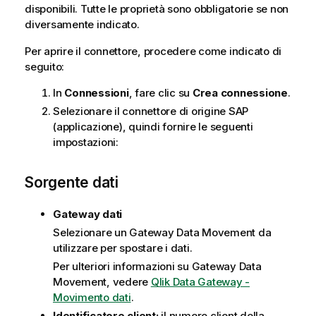
m
disponibili. Tutte le proprietà sono obbligatorie se non
a
diversamente indicato.
t
Per aprire il connettore, procedere come indicato di
i
seguito:
c
a
In
Connessioni
, fare clic su
Crea connessione
.
Selezionare il connettore di origine
SAP
(applicazione)
, quindi fornire le seguenti
impostazioni:
Sorgente dati
Gateway dati
Selezionare un
Gateway Data Movement
da
utilizzare per spostare i dati.
Per ulteriori informazioni su
Gateway Data
Movement
, vedere
Qlik Data Gateway -
Movimento dati
.
Identificatore client:
il numero client della