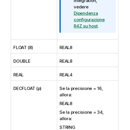
Integration
,
vedere
Dipendenza
configurazione
R4Z su host
.
FLOAT (8)
REAL8
DOUBLE
REAL8
REAL
REAL4
DECFLOAT (p)
Se la precisione = 16,
allora:
REAL8
Se la precisione = 34,
allora:
STRING