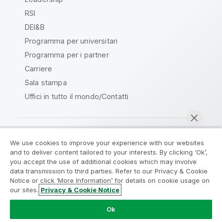
RSI
DEI&B
Programma per universitari
Programma per i partner
Carriere
Sala stampa
Uffici in tutto il mondo/Contatti
We use cookies to improve your experience with our websites
Qlik Community
and to deliver content tailored to your interests. By clicking ‘Ok’,
you accept the use of additional cookies which may involve
data transmission to third parties. Refer to our Privacy & Cookie
Contratti
Termini del prodotto
Notice or click ‘More Information’ for details on cookie usage on
Legal Policies
Note Legali
our sites.
Privacy & Cookie Notice
Chatta ora
Termini di utilizzo
Marchi
Do Not Share My Info
Ok
Copyright © 1993-2026 QlikTech International AB. Tutti i