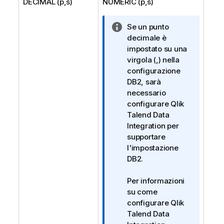
DECIMAL (p,s)
NUMERIC (p,s)
N
Se un punto
o
decimale è
t
impostato su una
a
virgola (,) nella
i
configurazione
n
DB2, sarà
f
necessario
o
configurare
Qlik
r
Talend Data
m
Integration
per
a
supportare
t
l'impostazione
i
DB2.
c
a
Per informazioni
su come
configurare
Qlik
Talend Data