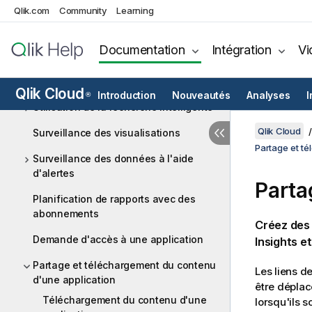
Exploration à l'aide des sélections
Qlik.com
Community
Learning
Marquage des sélections en tant que
favoris
Documentation
Intégration
Vi
Création d'applications On-demand à
des fins d'analyse
Qlik Cloud
Introduction
Nouveautés
Analyses
I
®
Utilisation de la recherche intelligente
Qlik Cloud
Surveillance des visualisations
Partage et t
Surveillance des données à l'aide
d'alertes
Parta
Planification de rapports avec des
abonnements
Créez des 
Demande d'accès à une application
Insights e
Partage et téléchargement du contenu
Les liens d
d'une application
être déplacé
Téléchargement du contenu d'une
lorsqu'ils s