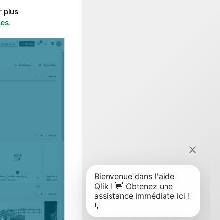
r plus
ues
.