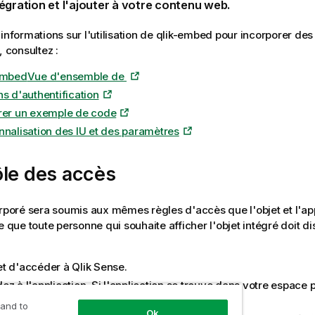
égration et l'ajouter à votre contenu web.
informations sur l'utilisation de
qlik-embed
pour incorporer des 
, consultez :
embed
Vue d'ensemble de
ns d'authentification
rer un exemple de code
nnalisation des IU et des paramètres
ôle des accès
orporé sera soumis aux mêmes règles d'accès que l'objet et l'
ap
ie que toute personne qui souhaite afficher l'objet intégré doit 
t d'accéder à
Qlik Sense
.
z à l'application. Si l'application se trouve dans votre espace 
e seul à y avoir accès.
 and to
Ok