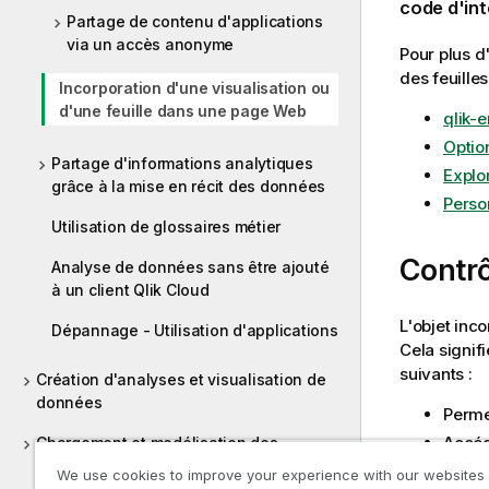
code d'int
Partage de contenu d'applications
via un accès anonyme
Pour plus d'
des feuilles
Incorporation d'une visualisation ou
d'une feuille dans une page Web
qlik-
Optio
Partage d'informations analytiques
Explo
grâce à la mise en récit des données
Perso
Utilisation de glossaires métier
Contr
Analyse de données sans être ajouté
à un client Qlik Cloud
L'objet inc
Dépannage - Utilisation d'applications
Cela signif
suivants :
Création d'analyses et visualisation de
données
Perme
Accéde
Chargement et modélisation des
êtes l
données Analytics
We use cookies to improve your experience with our websites