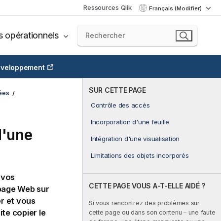
Ressources Qlik
Français (Modifier)
s opérationnels
veloppement
SUR CETTE PAGE
ées
Contrôle des accès
Incorporation d'une feuille
d'une
Intégration d'une visualisation
Limitations des objets incorporés
 vos
CETTE PAGE VOUS A-T-ELLE AIDÉ ?
 page Web sur
er et vous
Si vous rencontrez des problèmes sur
te copier le
cette page ou dans son contenu – une faute