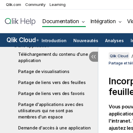
d'alertes
Qlik.com
Community
Learning
Planification de rapports avec des
abonnements
Documentation
Intégration
Vi
Demande d'accès à une application
Qlik Cloud
Partage et téléchargement du contenu
Introduction
Nouveautés
Analyses
I
®
d'une application
Téléchargement du contenu d'une
Qlik Cloud
application
Partage et t
Partage de visualisations
Incor
Partage de liens vers des feuilles
feuil
Partage de liens vers des favoris
Partage d'applications avec des
Vous pouv
utilisateurs qui ne sont pas
applicati
membres d'un espace
l'intranet.
ajustez le
Demande d'accès à une application