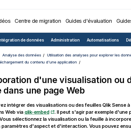
déos
Centre de migration
Guides d'évaluation
Guide
ntégration de données
Administration
Automatisations
Dé
Analyse des données
Utilisation des analyses pour explorer les donn
éléchargement du contenu d'une application
poration d'une visualisation ou 
le dans une page Web
ez intégrer des
visualisations
ou des
feuilles
Qlik Sense
à
ons Web via
qlik-embed
. Il peut s'agir par exemple d'une
 Vous sélectionnez la visualisation ou la feuille à incorpor
s paramètres d'aspect et d'interaction. Vous pouvez ensui