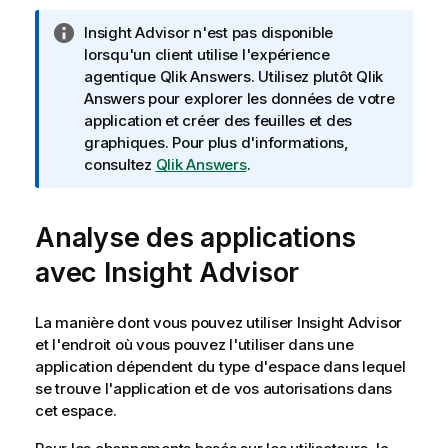
N
Insight Advisor
n'est pas disponible
o
lorsqu'un client utilise l'expérience
t
agentique
Qlik Answers
. Utilisez plutôt
Qlik
e
Answers
pour explorer les données de votre
I
application et créer des feuilles et des
n
graphiques. Pour plus d'informations,
f
consultez
Qlik Answers
.
o
r
Analyse des applications
m
a
avec
Insight Advisor
t
i
o
La manière dont vous pouvez utiliser
Insight Advisor
n
et l'endroit où vous pouvez l'utiliser dans une
s
application dépendent du type d'espace dans lequel
se trouve l'application et de vos
autorisations
dans
cet espace.