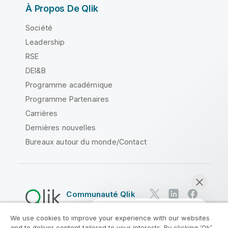
À Propos De Qlik
Société
Leadership
RSE
DEI&B
Programme académique
Programme Partenaires
Carrières
Dernières nouvelles
Bureaux autour du monde/Contact
Communauté Qlik
We use cookies to improve your experience with our websites
Contrats juridiques
and to deliver content tailored to your interests. By clicking ‘Ok’,