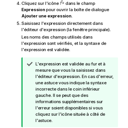
Cliquez sur l'icône
dans le champ
Expression
pour ouvrir la boîte de dialogue
Ajouter une expression
.
Saisissez l'expression directement dans
l'éditeur d'expression (la fenêtre principale).
Les noms des champs utilisés dans
l'expression sont vérifiés, et la syntaxe de
l'expression est validée.
N
L'expression est validée au fur et à
o
mesure que vous la saisissez dans
t
l'éditeur d'expression. En cas d'erreur,
e
une astuce vous indique la syntaxe
C
incorrecte dans le coin inférieur
o
gauche. Il se peut que des
n
informations supplémentaires sur
s
l'erreur soient disponibles si vous
e
cliquez sur l'icône située à côté de
i
l'astuce.
l