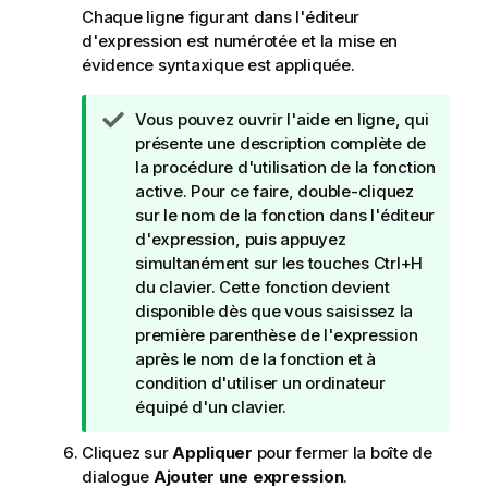
Chaque ligne figurant dans l'éditeur
d'expression est numérotée et la mise en
évidence syntaxique est appliquée.
N
Vous pouvez ouvrir l'aide en ligne, qui
o
présente une description complète de
t
la procédure d'utilisation de la fonction
e
active. Pour ce faire, double-cliquez
C
sur le nom de la fonction dans l'éditeur
o
d'expression, puis appuyez
n
simultanément sur les touches Ctrl+H
s
du clavier. Cette fonction devient
e
disponible dès que vous saisissez la
i
première parenthèse de l'expression
l
après le nom de la fonction et à
condition d'utiliser un ordinateur
équipé d'un clavier.
Cliquez sur
Appliquer
pour fermer la boîte de
dialogue
Ajouter une expression
.