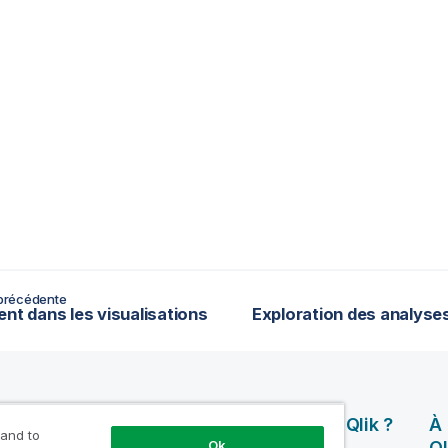
précédente
ent dans les visualisations
rces
Produits
Pourquoi Qlik ?
À
 and to
Ok
Ql