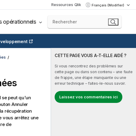
Ressources Qlik
Français (Modifier)
s opérationnels
veloppement
CETTE PAGE VOUS A-T-ELLE AIDÉ ?
ées
Si vous rencontrez des problèmes sur
cette page ou dans son contenu – une faute
de frappe, une étape manquante ou une
nées
erreur technique – faites-le-nous savoir.
Laissez vos commentaires ici
l se peut qu'un
bouton Annuler
 la récupération
e vous arrêtez une
tre de