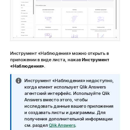
Инструмент «Наблюдения»
можно открыть в
приложении в виде
листа
, нажав
Инструмент
«Наблюдения»
.
П
Инструмент «Наблюдения»
недоступно,
р
когда клиент использует
Qlik Answers
и
агентский интерфейс. Используйте
Qlik
м
Answers
вместо этого, чтобы
е
исследовать данные вашего приложения
ч
и создавать листы и диаграммы. Для
а
получения дополнительной информации
н
см. раздел
Qlik Answers
.