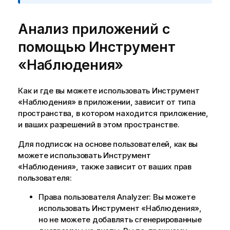
и
е
Анализ приложений с
к
и
помощью
Инструмент
н
ф
«Наблюдения»
о
р
Как и где вы можете использовать
Инструмент
м
«Наблюдения»
в приложении, зависит от типа
а
пространства, в котором находится приложение,
ц
и ваших
разрешений
в этом пространстве.
и
и
Для подписок на основе пользователей, как вы
можете использовать
Инструмент
«Наблюдения»
, также зависит от ваших прав
пользователя:
Права пользователя Analyzer: Вы можете
использовать
Инструмент «Наблюдения»
,
но не можете добавлять сгенерированные