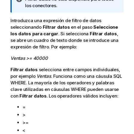
o
los conectores.
t
a
Introduzca una expresión de filtro de datos
i
seleccionando
Filtrar datos
en el paso
Seleccione
n
los datos para cargar
. Si selecciona
Filtrar datos
,
f
se abre un cuadro de texto donde se introduce una
o
expresión de filtro. Por ejemplo:
r
Ventas >= 40000
m
a
Filtrar datos
selecciona entre campos individuales,
t
por ejemplo
Ventas
. Funciona como una cáusula
SQL
i
WHERE
. La mayoría de los operadores y palabras
v
clave utilizadas en cáusulas
WHERE
pueden usarse
a
con
Filtrar datos
. Los operadores válidos incluyen:
=
>
>=
<