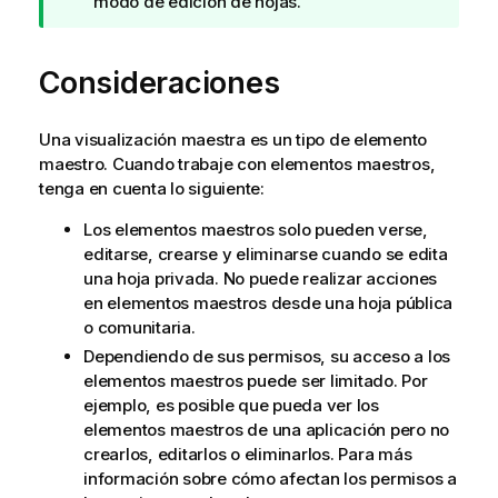
d
modo de edición de hojas.
e
s
Consideraciones
u
g
e
Una visualización maestra es un tipo de elemento
r
maestro. Cuando trabaje con elementos maestros,
e
tenga en cuenta lo siguiente:
n
c
Los elementos maestros solo pueden verse,
i
editarse, crearse y eliminarse cuando se edita
a
una hoja privada. No puede realizar acciones
en elementos maestros desde una hoja pública
o comunitaria.
Dependiendo de sus permisos, su acceso a los
elementos maestros puede ser limitado. Por
ejemplo, es posible que pueda ver los
elementos maestros de una aplicación pero no
crearlos, editarlos o eliminarlos. Para más
información sobre cómo afectan los permisos a