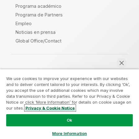
Programa académico
Programa de Partners
Empleo
Noticias en prensa
Global Office/Contact
Qlik Community
We use cookies to improve your experience with our websites
and to deliver content tailored to your interests. By clicking ‘Ok’,
Acuerdos legales
Condiciones del producto
you accept the use of additional cookies which may involve
data transmission to third parties. Refer to our Privacy & Cookie
Legal Policies
Política legal
Notice or click ‘More Information’ for details on cookie usage on
Condiciones de uso
Marcas comerciales
our sites.
Privacy & Cookie Notice
Chatear ahora
Do Not Share My Info
Ok
Copyright © 1993-2026 QlikTech International AB.
Reservados todos los derechos.
More Information