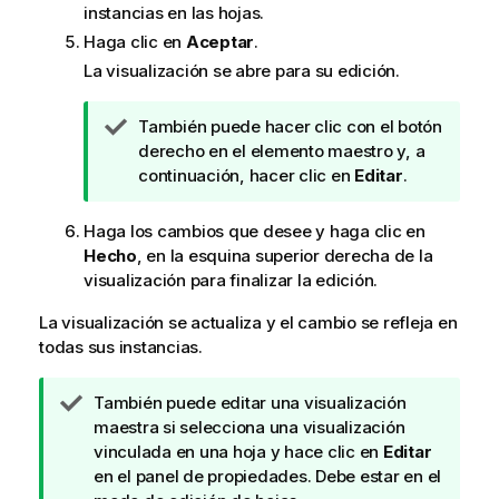
instancias en las hojas.
Haga clic en
Aceptar
.
La visualización se abre para su edición.
N
También puede hacer clic con el botón
o
derecho en el elemento maestro y, a
t
continuación, hacer clic en
Editar
.
a
d
Haga los cambios que desee y haga clic en
e
Hecho
, en la esquina superior derecha de la
s
visualización para finalizar la edición.
u
La visualización se actualiza y el cambio se refleja en
g
todas sus instancias.
e
r
e
N
También puede editar una visualización
n
o
maestra si selecciona una visualización
c
t
vinculada en una hoja y hace clic en
Editar
i
a
en el panel de
propiedades
. Debe estar en el
a