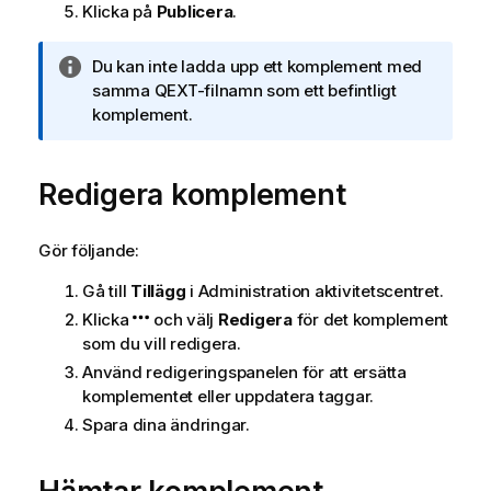
Klicka på
Publicera
.
A
Du kan inte ladda upp ett komplement med
n
samma
QEXT
-filnamn som ett befintligt
t
komplement.
e
c
Redigera komplement
k
n
i
Gör följande:
n
g
Gå till
Tillägg
i
Administration
aktivitetscentret.
o
Klicka
och välj
Redigera
för det komplement
m
som du vill redigera.
i
Använd redigeringspanelen för att ersätta
n
komplementet eller uppdatera taggar.
f
Spara dina ändringar.
o
r
m