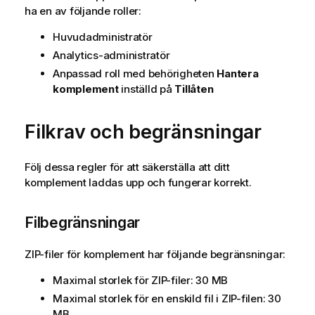
v
ha en av följande roller:
e
r
Huvudadministratör
n
Analytics-administratör
m
Anpassad roll med behörigheten
Hantera
e
komplement
inställd på
Tillåten
n
t
Filkrav och begränsningar
Följ dessa regler för att säkerställa att ditt
komplement laddas upp och fungerar korrekt.
Filbegränsningar
ZIP-filer för komplement har följande begränsningar:
Maximal storlek för ZIP-filer: 30 MB
Maximal storlek för en enskild fil i ZIP-filen: 30
MB