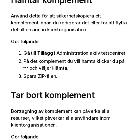
Hämtar komplement
a
t
Använd detta för att säkerhetskopiera ett
i
komplement innan du redigerar det eller för att flytta
o
det till en annan klientorganisation.
n
Gör följande:
Gå till
Tillägg
i
Administration
aktivitetscentret.
På det komplement du vill hämta klickar du på
och väljer
Hämta
.
Spara ZIP-filen.
Tar bort komplement
Borttagning av komplement kan påverka alla
resurser, vilket påverkar alla användare inom
klientorganisationen.
Gör följande: