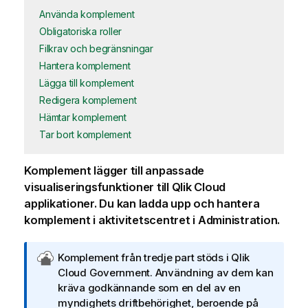
Använda komplement
Obligatoriska roller
Filkrav och begränsningar
Hantera komplement
Lägga till komplement
Redigera komplement
Hämtar komplement
Tar bort komplement
Komplement lägger till anpassade
visualiseringsfunktioner till
Qlik Cloud
applikationer. Du kan ladda upp och hantera
komplement i aktivitetscentret i
Administration
.
I
Komplement från tredje part stöds i
Qlik
n
Cloud Government
. Användning av dem kan
f
kräva godkännande som en del av en
o
myndighets driftbehörighet, beroende på