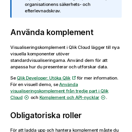
r
organisationens säkerhets- och
m
efterlevnadskrav.
a
t
Använda komplement
i
o
n
Visualiseringskomplement i
Qlik Cloud
lägger till nya
o
visuella komponenter utöver
m
standardvisualiseringarna. Använd dem för att
Q
anpassa hur du presenterar och utforskar data.
l
i
Se
Qlik Developer: Utöka Qlik
för mer information.
k
För en visuell demo, se
Använda
C
visualiseringskomplement från tredje part i
Qlik
l
Cloud
och
Komplement och API-nycklar
.
o
u
Obligatoriska roller
d
G
o
För att ladda upp och hantera komplement måste du