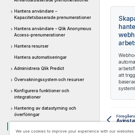
Hantera användare –
Kapacitetsbaserade prenumerationer
Skap
hante
Hantera användare – Qlik Anonymous
webh
Access-prenumerationer
arbet
Hantera resurser
Webho
Hantera automatiseringar
automat
arbets
Administrera Qlik Predict
att trig
Övervakningssystem och resurser
basera
system
Konfigurera funktioner och
integrationer
Hantering av datastyrning och
överföringar
Föregåen
Förlänga Qlik Cloud
We use cookies to improve your experience with our websites