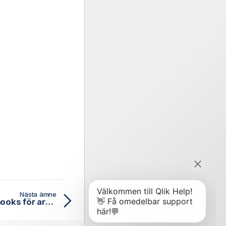
Nästa ämne
Skapa och hantera webhooks för arbetsflöden