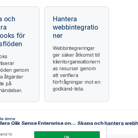
a och
Hantera
ra
webbintegratio
ooks för
ner
sflöden
Webbintegreringar
ger säker åtkomst till
oks
klientorganisationern
iserar
as resurser genom
flöden genom
att verifiera
ga åtgärder
förfrågningar mot en
de på
godkänd-lista.
händelser.
de ämne
Avinstallera Qlik Sense Enterprise on Windows från en server med Qlik DataTransfer
 and to
Ok