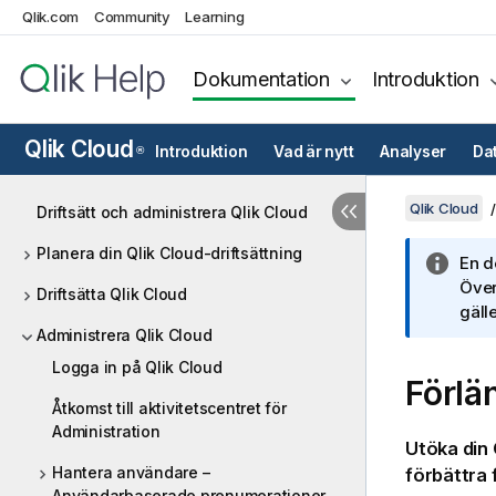
Qlik.com
Community
Learning
Dokumentation
Introduktion
Qlik Cloud
Introduktion
Vad är nytt
Analyser
Da
®
Qlik Cloud
Driftsätt och administrera Qlik Cloud
Planera din Qlik Cloud-driftsättning
En d
Över
Driftsätta Qlik Cloud
gälle
Administrera Qlik Cloud
Logga in på Qlik Cloud
Förlä
Åtkomst till aktivitetscentret för
Administration
Utöka din
Hantera användare –
förbättra 
Användarbaserade prenumerationer