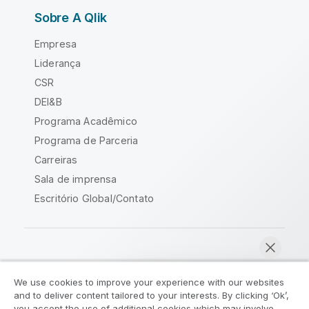
Sobre A Qlik
Empresa
Liderança
CSR
DEI&B
Programa Acadêmico
Programa de Parceria
Carreiras
Sala de imprensa
Escritório Global/Contato
Comunidade Qlik
We use cookies to improve your experience with our websites
and to deliver content tailored to your interests. By clicking ‘Ok’,
Acordos legais
Termos do produto
you accept the use of additional cookies which may involve