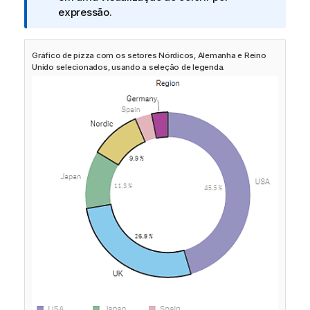
t
expressão.
a
i
Gráfico de pizza com os setores Nórdicos, Alemanha e Reino
n
Unido selecionados, usando a seleção de legenda.
f
o
r
m
a
t
i
v
a