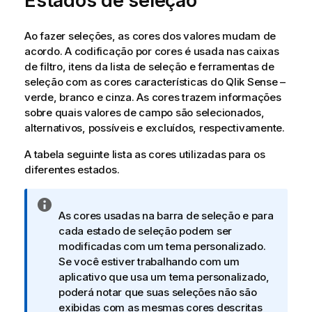
Estados de seleção
Ao fazer seleções, as cores dos valores mudam de
acordo. A codificação por cores é usada nas caixas
de filtro, itens da lista de seleção e ferramentas de
seleção com as cores características do
Qlik Sense
–
verde, branco e cinza. As cores trazem informações
sobre quais valores de campo são selecionados,
alternativos, possíveis e excluídos, respectivamente.
A tabela seguinte lista as cores utilizadas para os
diferentes estados.
N
As cores usadas na barra de seleção e para
o
cada estado de seleção podem ser
t
modificadas com um tema personalizado.
a
Se você estiver trabalhando com um
i
aplicativo que usa um tema personalizado,
n
poderá notar que suas seleções não são
f
exibidas com as mesmas cores descritas
o