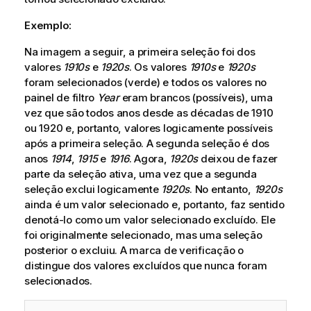
Exemplo:
Na imagem a seguir, a primeira seleção foi dos
valores
1910s
e
1920s
. Os valores
1910s
e
1920s
foram selecionados (verde) e todos os valores no
painel de filtro
Year
eram brancos (possíveis), uma
vez que são todos anos desde as décadas de 1910
ou 1920 e, portanto, valores logicamente possíveis
após a primeira seleção. A segunda seleção é dos
anos
1914
,
1915
e
1916
. Agora,
1920s
deixou de fazer
parte da seleção ativa, uma vez que a segunda
seleção exclui logicamente
1920s
. No entanto,
1920s
ainda é um valor selecionado e, portanto, faz sentido
denotá-lo como um valor selecionado excluído. Ele
foi originalmente selecionado, mas uma seleção
posterior o excluiu. A marca de verificação o
distingue dos valores excluídos que nunca foram
selecionados.