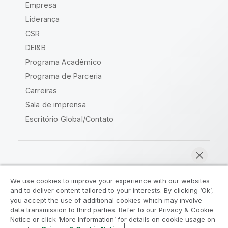
Empresa
Liderança
CSR
DEI&B
Programa Acadêmico
Programa de Parceria
Carreiras
Sala de imprensa
Escritório Global/Contato
Comunidade Qlik
We use cookies to improve your experience with our websites
and to deliver content tailored to your interests. By clicking ‘Ok’,
Acordos legais
Termos do produto
you accept the use of additional cookies which may involve
data transmission to third parties. Refer to our Privacy & Cookie
Legal Policies
Políticas Legais
Notice or click ‘More Information’ for details on cookie usage on
Termos de uso
Marcas comerciais