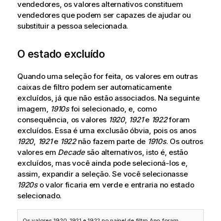
vendedores, os valores alternativos constituem
vendedores que podem ser capazes de ajudar ou
substituir a pessoa selecionada.
O estado excluído
Quando uma seleção for feita, os valores em outras
caixas de filtro podem ser automaticamente
excluídos, já que não estão associados. Na seguinte
imagem,
1910s
foi selecionado, e, como
consequência, os valores
1920
,
1921
e
1922
foram
excluídos. Essa é uma exclusão óbvia, pois os anos
1920
,
1921
e
1922
não fazem parte de
1910s
. Os outros
valores em
Decade
são alternativos, isto é, estão
excluídos, mas você ainda pode selecioná-los e,
assim, expandir a seleção. Se você selecionasse
1920s
o valor ficaria em verde e entraria no estado
selecionado.
Os valores 1920, 1921 e 1922 no painel de filtro Ano foram