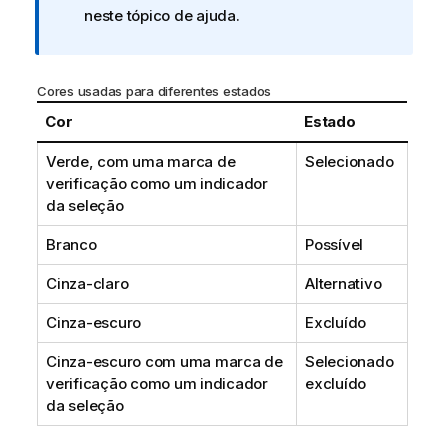
neste tópico de ajuda.
r
m
a
t
Cores usadas para diferentes estados
i
Cor
Estado
v
a
Verde, com uma marca de
Selecionado
verificação como um indicador
da seleção
Branco
Possível
Cinza-claro
Alternativo
Cinza-escuro
Excluído
Cinza-escuro com uma marca de
Selecionado
verificação como um indicador
excluído
da seleção