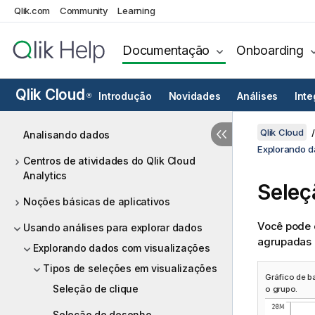
Qlik.com
Community
Learning
Documentação
Onboarding
Qlik Cloud
Introdução
Novidades
Análises
Int
®
Qlik Cloud
Analisando dados
Explorando d
Centros de atividades do Qlik Cloud
Analytics
Seleç
Noções básicas de aplicativos
Você pode 
Usando análises para explorar dados
agrupadas o
Explorando dados com visualizações
Tipos de seleções em visualizações
Gráfico de b
Seleção de clique
o grupo.
Seleção de desenho