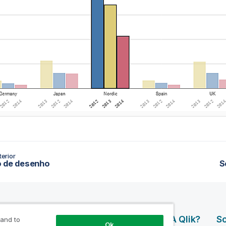
erior
o de desenho
S
os De
Produtos
Por Que A Qlik?
So
 and to
Ok