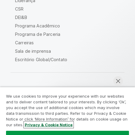
Liderança
CSR
DEI&B
Programa Acadêmico
Programa de Parceria
Carreiras
Sala de imprensa
Escritório Global/Contato
Comunidade Qlik
We use cookies to improve your experience with our websites
and to deliver content tailored to your interests. By clicking ‘Ok’,
Acordos legais
Termos do produto
you accept the use of additional cookies which may involve
data transmission to third parties. Refer to our Privacy & Cookie
Legal Policies
Políticas Legais
Notice or click ‘More Information’ for details on cookie usage on
Termos de uso
Marcas comerciais
our sites.
Privacy & Cookie Notice
Bater papo agora
Do Not Share My Info