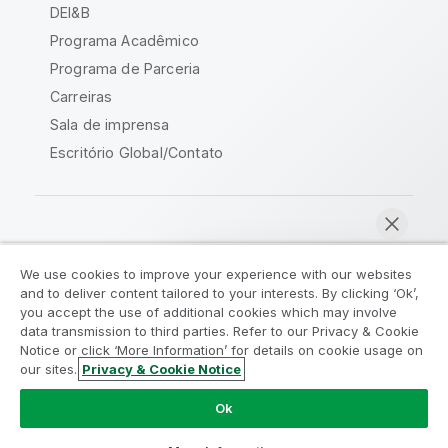
DEI&B
Programa Acadêmico
Programa de Parceria
Carreiras
Sala de imprensa
Escritório Global/Contato
Comunidade Qlik
We use cookies to improve your experience with our websites
and to deliver content tailored to your interests. By clicking ‘Ok’,
Acordos legais
Termos do produto
you accept the use of additional cookies which may involve
data transmission to third parties. Refer to our Privacy & Cookie
Legal Policies
Políticas Legais
Notice or click ‘More Information’ for details on cookie usage on
Termos de uso
Marcas comerciais
our sites.
Privacy & Cookie Notice
Bater papo agora
Do Not Share My Info
Ok
Copyright © 1993-2026 QlikTech International AB. Todos os
direitos reservados.