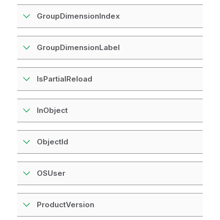
GroupDimensionIndex
GroupDimensionLabel
IsPartialReload
InObject
ObjectId
OSUser
ProductVersion