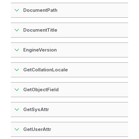
DocumentPath
DocumentTitle
EngineVersion
GetCollationLocale
GetObjectField
GetSysAttr
GetUserAttr