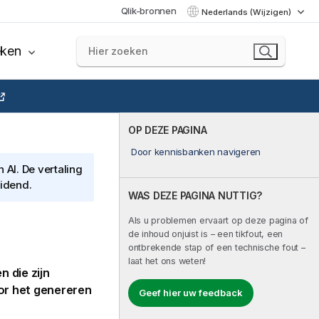
Qlik-bronnen
Nederlands (Wijzigen)
eken
OP DEZE PAGINA
Door kennisbanken navigeren
AI. De vertaling
eidend.
WAS DEZE PAGINA NUTTIG?
Als u problemen ervaart op deze pagina of
de inhoud onjuist is – een tikfout, een
ontbrekende stap of een technische fout –
laat het ons weten!
 die zijn
or het genereren
Geef hier uw feedback