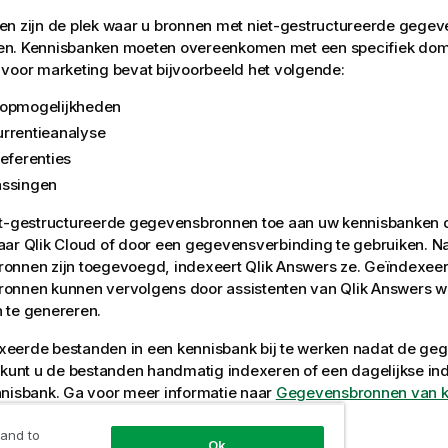
n zijn de plek waar u bronnen met niet-gestructureerde gegev
n. Kennisbanken moeten overeenkomen met een specifiek dom
voor marketing bevat bijvoorbeeld het volgende:
opmogelijkheden
rrentieanalyse
referenties
ssingen
et-gestructureerde gegevensbronnen toe aan uw kennisbanken d
aar
Qlik Cloud
of door een gegevensverbinding te gebruiken. N
onnen zijn toegevoegd, indexeert
Qlik Answers
ze. Geïndexee
onnen kunnen vervolgens door assistenten van
Qlik Answers
wo
 te genereren.
eerde bestanden in een kennisbank bij te werken nadat de geg
 kunt u de bestanden handmatig indexeren of een dagelijkse in
nisbank. Ga voor meer informatie naar
Gegevensbronnen van k
 and to
Ok