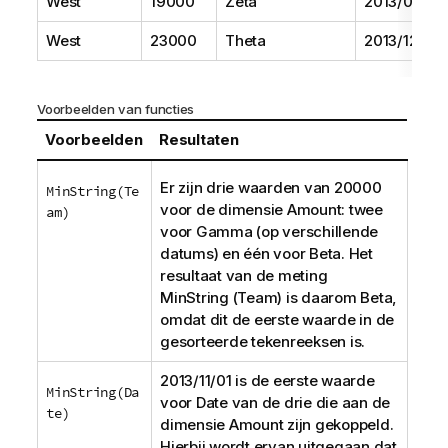
West
19000
Zeta
2013/06/01
West
23000
Theta
2013/12/01
Voorbeelden van functies
Voorbeelden
Resultaten
Er zijn drie waarden van 20000
MinString(Te
voor de
dimensie
Amount
: twee
am)
voor
Gamma
(op verschillende
datums) en één voor
Beta
. Het
resultaat van de
meting
MinString (Team)
is daarom
Beta
,
omdat dit de eerste waarde in de
gesorteerde tekenreeksen is.
2013/11/01 is de eerste waarde
MinString(Da
voor
Date
van de drie die aan de
te)
dimensie
Amount
zijn gekoppeld.
Hierbij wordt ervan uitgegaan dat