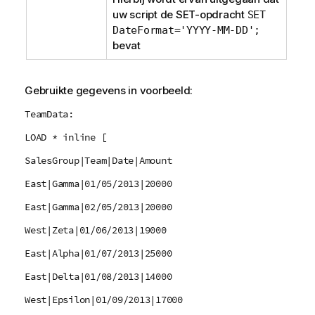
uw script de
SET
-opdracht
SET
DateFormat='YYYY-MM-DD';
bevat
Gebruikte gegevens in voorbeeld:
TeamData:
LOAD * inline [
SalesGroup|Team|Date|Amount
East|Gamma|01/05/2013|20000
East|Gamma|02/05/2013|20000
West|Zeta|01/06/2013|19000
East|Alpha|01/07/2013|25000
East|Delta|01/08/2013|14000
West|Epsilon|01/09/2013|17000