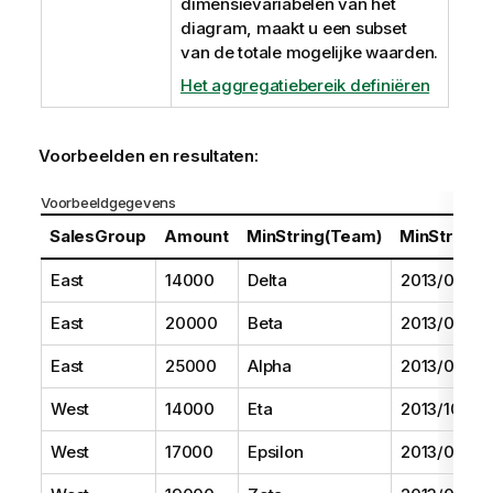
dimensievariabelen van het
diagram, maakt u een subset
van de totale mogelijke waarden.
Het aggregatiebereik definiëren
Voorbeelden en resultaten:
Voorbeeldgegevens
SalesGroup
Amount
MinString(Team)
MinString(D
East
14000
Delta
2013/08/01
East
20000
Beta
2013/05/01
East
25000
Alpha
2013/07/01
West
14000
Eta
2013/10/01
West
17000
Epsilon
2013/09/01