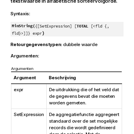
tekstwaarde in alfabetische sorteervolgorde.
Syntaxis:
MinString(
{[SetExpression] [
TOTAL
[<fld {,
)
fld}>]]} expr
Retourgegevenstypen:
dubbele waarde
Argumenten:
Argumenten
Argument
Beschrijving
expr
De uitdrukking die of het veld dat
de gegevens bevat die moeten
worden gemeten.
SetExpression
De aggregatiefunctie aggregeert
standaard over de set mogelijke
records die wordt gedefinieerd