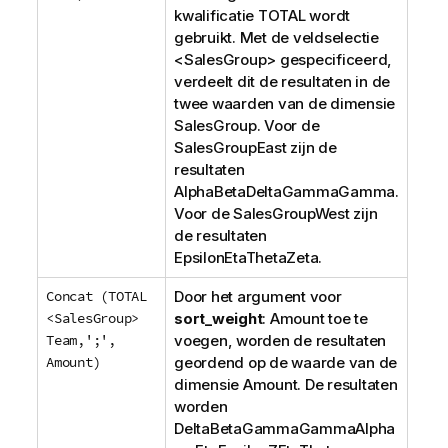
kwalificatie
TOTAL
wordt
gebruikt. Met de
veld
selectie
<
SalesGroup
> gespecificeerd,
verdeelt dit de resultaten in de
twee waarden van de dimensie
SalesGroup
. Voor de
SalesGroup
East
zijn de
resultaten
AlphaBetaDeltaGammaGamma
.
Voor de
SalesGroup
West
zijn
de resultaten
EpsilonEtaThetaZeta
.
Concat (TOTAL
Door het argument voor
<SalesGroup>
sort_weight
:
Amount
toe te
Team,';',
voegen, worden de resultaten
Amount)
geordend op de waarde van de
dimensie
Amount
. De resultaten
worden
DeltaBetaGammaGammaAlpha