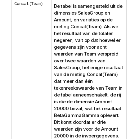
Concat(Team)
De tabel is samengesteld uit de
dimensies
SalesGroup
en
Amount
, en variaties op de
meting
Concat(Team)
. Als we
het resultaat van de totalen
negeren, valt op dat hoewel er
gegevens zijn voor acht
waarden van
Team
verspreid
over twee waarden van
SalesGroup
, het enige resultaat
van de meting
Concat(Team)
dat meer dan één
tekenreekswaarde van
Team
in
de tabel aaneenschakelt, de rij
is die de dimensie
Amount
20000 bevat, wat het resultaat
BetaGammaGamma
oplevert.
Dit komt doordat er drie
waarden zijn voor de
Amount
20000 in de invoergegevens.