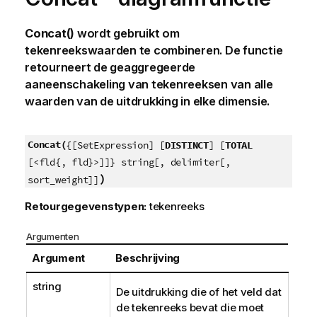
Concat()
wordt gebruikt om
tekenreekswaarden te combineren. De functie
retourneert de geaggregeerde
aaneenschakeling van tekenreeksen van alle
waarden van de uitdrukking in elke dimensie.
Concat(
{[SetExpression] [
DISTINCT
] [
TOTAL
[<fld{, fld}>]]} string[, delimiter[,
)
sort_weight]]
Retourgegevenstypen:
tekenreeks
Argumenten
Argument
Beschrijving
string
De uitdrukking die of het veld dat
de tekenreeks bevat die moet