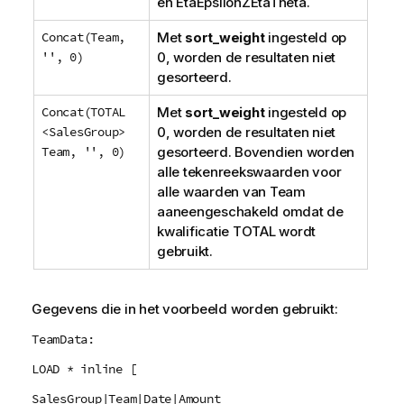
en
EtaEpsilonZEtaTheta
.
Concat(Team,
Met
sort_weight
ingesteld op
'', 0)
0, worden de resultaten niet
gesorteerd.
Concat(TOTAL
Met
sort_weight
ingesteld op
<SalesGroup>
0, worden de resultaten niet
Team, '', 0)
gesorteerd. Bovendien worden
alle tekenreekswaarden voor
alle waarden van
Team
aaneengeschakeld omdat de
kwalificatie
TOTAL
wordt
gebruikt.
Gegevens die in het voorbeeld worden gebruikt:
TeamData:
LOAD * inline [
SalesGroup|Team|Date|Amount