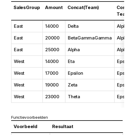
SalesGroup
Amount
Concat(Team)
Concat
Team)
East
14000
Delta
AlphaB
East
20000
BetaGammaGamma
AlphaB
East
25000
Alpha
AlphaB
West
14000
Eta
Epsilon
West
17000
Epsilon
Epsilon
West
19000
Zeta
Epsilon
West
23000
Theta
Epsilon
Functievoorbeelden
Voorbeeld
Resultaat