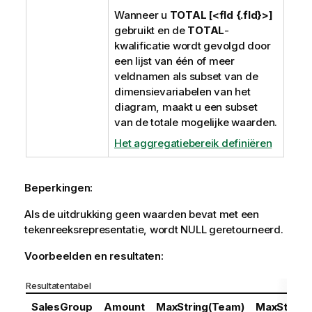
Wanneer u
TOTAL [<fld {.fld}>]
gebruikt en de
TOTAL
-
kwalificatie wordt gevolgd door
een lijst van één of meer
veldnamen als subset van de
dimensievariabelen van het
diagram, maakt u een subset
van de totale mogelijke waarden.
Het aggregatiebereik definiëren
Beperkingen:
Als de uitdrukking geen waarden bevat met een
tekenreeksrepresentatie, wordt
NULL
geretourneerd.
Voorbeelden en resultaten:
Resultatentabel
SalesGroup
Amount
MaxString(Team)
MaxString(