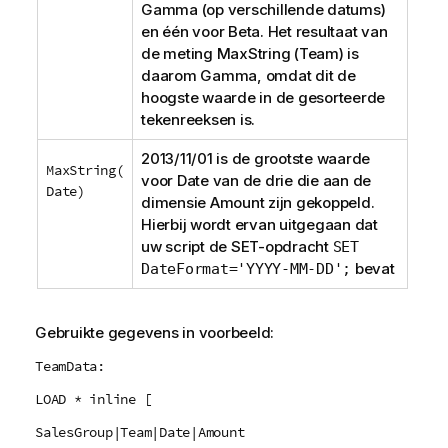
Gamma
(op verschillende datums)
en één voor
Beta
. Het resultaat van
de
meting
MaxString (Team)
is
daarom
Gamma
, omdat dit de
hoogste waarde in de gesorteerde
tekenreeksen is.
2013/11/01 is de grootste waarde
MaxString(
voor
Date
van de drie die aan de
Date)
dimensie
Amount
zijn gekoppeld.
Hierbij wordt ervan uitgegaan dat
uw script de
SET
-opdracht
SET
bevat
DateFormat='YYYY-MM-DD';
Gebruikte gegevens in voorbeeld:
TeamData:
LOAD * inline [
SalesGroup|Team|Date|Amount