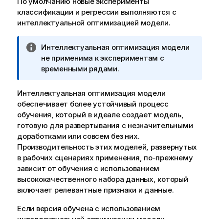
По умолчанию новые эксперименты
классификации и регрессии выполняются с
интеллектуальной оптимизацией модели.
П
Интеллектуальная оптимизация модели
р
не применима к
экспериментам с
и
временными рядами
.
м
е
Интеллектуальная оптимизация модели
ч
обеспечивает более устойчивый процесс
а
обучения, который в идеале создает модель,
н
готовую для развертывания с незначительными
и
доработками или совсем без них.
е
Производительность этих моделей, развернутых
к
в рабочих сценариях применения, по-прежнему
и
зависит от обучения с использованием
н
высококачественного набора данных, который
ф
включает релевантные признаки и данные.
о
Если версия обучена с использованием
р