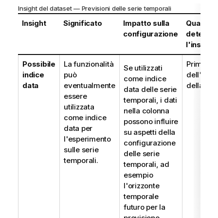
Insight del dataset — Previsioni delle serie temporali
Insight
Significato
Impatto sulla
Quando 
configurazione
determi
l'insight
Possibile
La funzionalità
Prima
Se utilizzati
indice
può
dell'ese
come indice
data
eventualmente
della ver
data delle serie
essere
temporali, i dati
utilizzata
nella colonna
come indice
possono influire
data per
su aspetti della
l'esperimento
configurazione
sulle serie
delle serie
temporali.
temporali, ad
esempio
l'orizzonte
temporale
futuro per la
previsione.