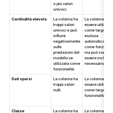
o più valori
univoci.
Cardinalità elevata
La colonna ha
La colonna non
troppi valori
essere utilizzat
univoci e può
come target. Ve
influire
esclusa
negativamente
automaticamen
sulle
come funzionali
prestazioni del
ma può comun
modello se
essere inclusa 
utilizzata come
necessario.
funzionalità.
Dati sparsi
La colonna ha
La colonna non
troppi valori
essere utilizzat
nulli.
come target o
funzionalità inc
Classe
La colonna ha
La colonna non