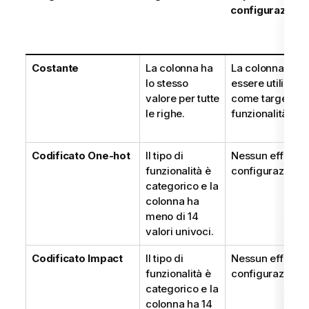
configurazione
Costante
La colonna ha
La colonna non
lo stesso
essere utilizzat
valore per tutte
come target o
le righe.
funzionalità inc
Codificato One-hot
Il tipo di
Nessun effetto s
funzionalità è
configurazione.
categorico e la
colonna ha
meno di 14
valori univoci.
Codificato Impact
Il tipo di
Nessun effetto s
funzionalità è
configurazione.
categorico e la
colonna ha 14