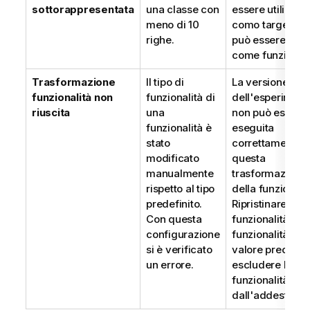
sottorappresentata
una classe con
essere utilizzat
meno di 10
como target, m
righe.
può essere incl
come funzionali
Trasformazione
Il tipo di
La versione
funzionalità non
funzionalità di
dell'esperiment
riuscita
una
non può essere
funzionalità è
eseguita
stato
correttamente 
modificato
questa
manualmente
trasformazione
rispetto al tipo
della funzionalit
predefinito.
Ripristinare il ti
Con questa
funzionalità del
configurazione
funzionalità al
si è verificato
valore preceden
un errore.
escludere la
funzionalità
dall'addestram