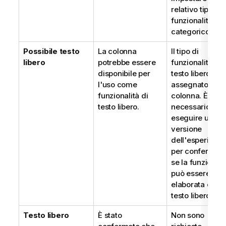
relativo tipo di
funzionalità su
categorico.
Possibile testo
La colonna
Il tipo di
libero
potrebbe essere
funzionalità di
disponibile per
testo libero vie
l'uso come
assegnato alla
funzionalità di
colonna. È
testo libero.
necessario
eseguire una
versione
dell'esperimen
per confermar
se la funzionali
può essere
elaborata com
testo libero.
Testo libero
È stato
Non sono