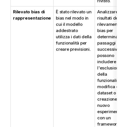
rivisto.
Rilevato bias di
È stato rilevato un
Analizzare i
rappresentazione
bias nel modo in
risultati del
cui il modello
rilevamento de
addestrato
bias per
utilizza i dati della
determinare i
funzionalità per
passaggi
creare previsioni.
successivi, ch
possono
includere
l'esclusione
della
funzionalità, la
modifica del
dataset o la
creazione di u
nuovo
esperimento
con un
framework