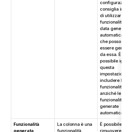
configurazione.
consiglia invec
di utilizzare le
funzionalità di
data generate
automaticamen
che possono
essere generat
da essa. È
possibile ignor
questa
impostazione e
includere la
funzionalità
anziché le
funzionalità
generate
automaticamen
Funzionalità
La colonna è una
È possibile
generata
funzionalità
rimuovere una 