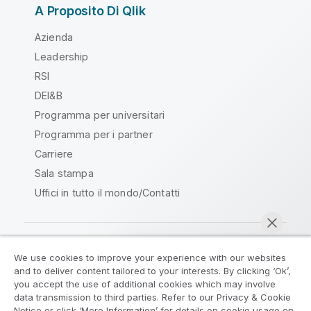
A Proposito Di Qlik
Azienda
Leadership
RSI
DEI&B
Programma per universitari
Programma per i partner
Carriere
Sala stampa
Uffici in tutto il mondo/Contatti
We use cookies to improve your experience with our websites
Qlik Community
and to deliver content tailored to your interests. By clicking ‘Ok’,
you accept the use of additional cookies which may involve
data transmission to third parties. Refer to our Privacy & Cookie
Contratti
Termini del prodotto
Notice or click ‘More Information’ for details on cookie usage on