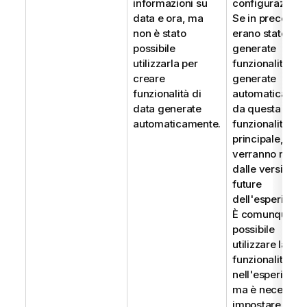
informazioni su
configurazione
data e ora, ma
Se in preceden
non è stato
erano state
possibile
generate
utilizzarla per
funzionalità
creare
generate
funzionalità di
automaticamen
data generate
da questa
automaticamente.
funzionalità
principale,
verranno rimos
dalle versioni
future
dell'esperiment
È comunque
possibile
utilizzare la
funzionalità
nell'esperiment
ma è necessari
impostare il