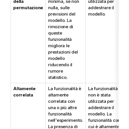
della
minima, se non
utilizzata per
d
permutazione
nulla, sulle
addestrare il
v
previsioni del
modello.
modello. La
rimozione di
queste
funzionalità
migliora le
prestazioni del
modello
riducendo il
rumore
statistico.
Altamente
La funzionalità è
La funzionalità
D
correlata
altamente
non è stata
l
correlata con
utilizzata per
d
una o più altre
addestrare il
v
funzionalità
modello. La
nell'esperimento.
funzionalità con
La presenza di
cui è altamente