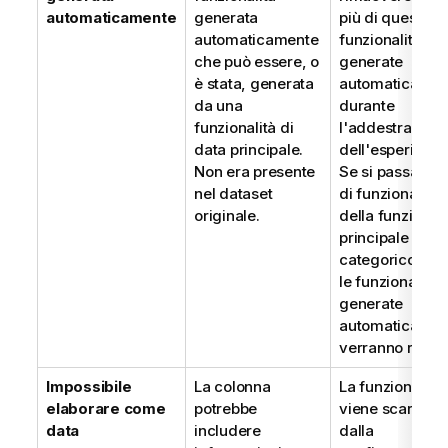
automaticamente
generata
più di queste
automaticamente
funzionalità
che può essere, o
generate
è stata, generata
automaticamen
da una
durante
funzionalità di
l'addestramen
data principale.
dell'esperiment
Non era presente
Se si passa il ti
nel dataset
di funzionalità
originale.
della funzionali
principale a
categorico, tut
le funzionalità
generate
automaticamen
verranno rimos
Impossibile
La colonna
La funzionalità
elaborare come
potrebbe
viene scartata
data
includere
dalla