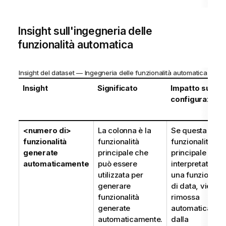
Insight sull'ingegneria delle
funzionalità automatica
Insight del dataset — Ingegneria delle funzionalità automatica
Insight
Significato
Impatto sulla
configurazion
<numero di>
La colonna è la
Se questa
funzionalità
funzionalità
funzionalità
generate
principale che
principale vien
automaticamente
può essere
interpretata c
utilizzata per
una funzionalit
generare
di data, viene
funzionalità
rimossa
generate
automaticamen
automaticamente.
dalla