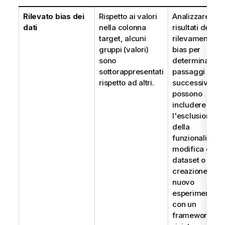
Rilevato bias dei
Rispetto ai valori
Analizzare i
dati
nella colonna
risultati del
target, alcuni
rilevamento de
gruppi (valori)
bias per
sono
determinare i
sottorappresentati
passaggi
rispetto ad altri.
successivi, ch
possono
includere
l'esclusione
della
funzionalità, la
modifica del
dataset o la
creazione di u
nuovo
esperimento
con un
framework