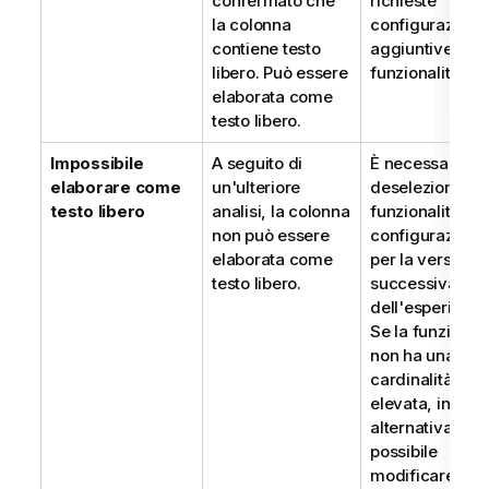
confermato che
richieste
la colonna
configurazioni
contiene testo
aggiuntive per 
libero. Può essere
funzionalità.
elaborata come
testo libero.
Impossibile
A seguito di
È necessario
elaborare come
un'ulteriore
deselezionare l
testo libero
analisi, la colonna
funzionalità dal
non può essere
configurazione
elaborata come
per la versione
testo libero.
successiva
dell'esperiment
Se la funzionali
non ha una
cardinalità
elevata, in
alternativa è
possibile
modificare il ti