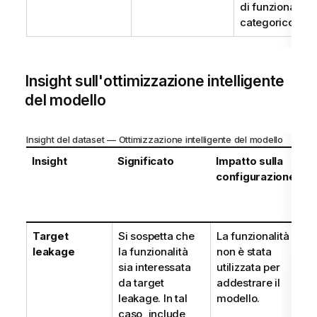
di funzionalità 
categorico.
Insight sull'ottimizzazione intelligente
del modello
Insight del dataset — Ottimizzazione intelligente del modello
Insight
Significato
Impatto sulla
Q
configurazione
v
d
l'
Target
Si sospetta che
La funzionalità
D
leakage
la funzionalità
non è stata
l
sia interessata
utilizzata per
d
da target
addestrare il
v
leakage. In tal
modello.
caso, include