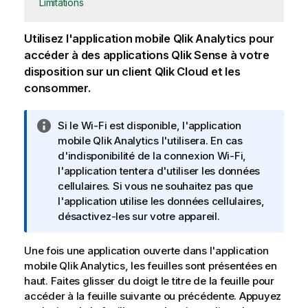
Limitations
Utilisez l'application mobile
Qlik Analytics
pour
accéder à des
applications
Qlik Sense
à votre
disposition sur un
client
Qlik Cloud
et les
consommer.
N
Si le
Wi-Fi
est disponible, l'application
o
mobile
Qlik Analytics
l'utilisera. En cas
t
d'indisponibilité de la connexion
Wi-Fi
,
e
l'application tentera d'utiliser les données
I
cellulaires. Si vous ne souhaitez pas que
n
l'application utilise les données cellulaires,
f
désactivez-les sur votre appareil.
o
r
Une fois une application ouverte dans l'application
m
mobile
Qlik Analytics
, les
feuilles
sont présentées en
a
haut. Faites glisser du doigt le titre de la feuille pour
t
accéder à la feuille suivante ou précédente. Appuyez
i