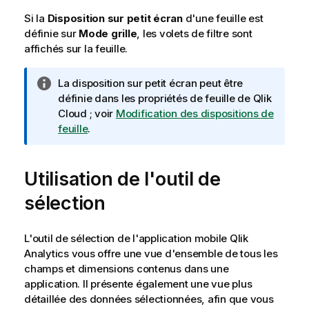
Si la
Disposition sur petit écran
d'une feuille est
définie sur
Mode grille
, les volets de filtre sont
affichés sur la feuille.
N
La disposition sur petit écran peut être
o
définie dans les propriétés de feuille de
Qlik
t
Cloud
; voir
Modification des dispositions de
e
feuille
.
I
n
Utilisation de l'outil de
f
o
sélection
r
m
a
L'outil de sélection de l'application mobile
Qlik
t
Analytics
vous offre une vue d'ensemble de tous les
i
champs
et dimensions contenus dans une
o
application. Il présente également une vue plus
n
détaillée des données sélectionnées, afin que vous