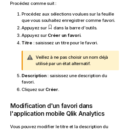
Procédez comme suit :
Procédez aux sélections voulues sur la feuille
que vous souhaitez enregistrer comme favori.
Appuyez sur
dans la barre d'outils.
Appuyez sur
Créer un favori
.
Titre
: saisissez un titre pour le favori.
N
Veillez à ne pas choisir un nom déjà
o
utilisé par un état alternatif.
t
Description
: saisissez une description du
e
favori.
A
v
Cliquez sur
Créer
.
e
r
Modification d'un favori dans
t
l'application mobile
Qlik Analytics
i
s
Vous pouvez modifier le titre et la description du
s