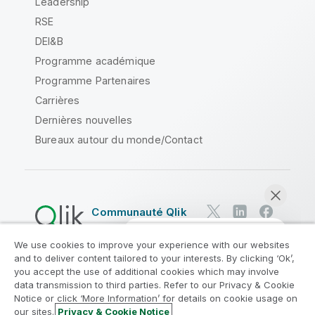
Leadership
RSE
DEI&B
Programme académique
Programme Partenaires
Carrières
Dernières nouvelles
Bureaux autour du monde/Contact
Communauté Qlik
We use cookies to improve your experience with our websites
Contrats juridiques
and to deliver content tailored to your interests. By clicking ‘Ok’,
Conditions d'utilisation des produits
you accept the use of additional cookies which may involve
data transmission to third parties. Refer to our Privacy & Cookie
Legal Policies
Conditions légales
Notice or click ‘More Information’ for details on cookie usage on
Conditions d'utilisation
Marques
our sites.
Privacy & Cookie Notice