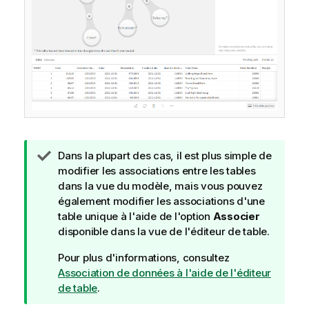
N
Dans la plupart des cas, il est plus simple de
o
modifier les associations entre les tables
t
dans la vue du modèle, mais vous pouvez
e
également modifier les associations d'une
C
table unique à l'aide de l'option
Associer
o
disponible dans la vue de l'éditeur de table.
n
Pour plus d'informations, consultez
s
Association de données à l'aide de l'éditeur
e
de table
.
i
l