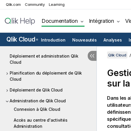
Qlik.com
Community
Learning
Documentation
Intégration
Vi
Qlik Cloud
Introduction
Nouveautés
Analyses
I
®
Qlik Cloud
Déploiement et administration Qlik
Cloud
Gesti
Planification du déploiement de Qlik
Cloud
sur l
Déploiement de Qlik Cloud
Dans les a
Administration de Qlik Cloud
utilisateu
Connexion à Qlik Cloud
définissen
spécifique
Accès au centre d'activités
consultat
Administration