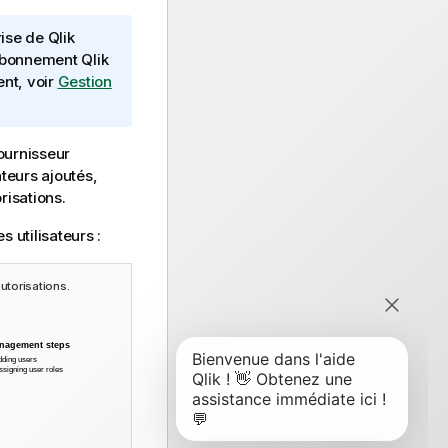
rise de
Qlik
 abonnement
Qlik
ent
, voir
Gestion
fournisseur
ateurs ajoutés,
risations.
 utilisateurs :
autorisations.