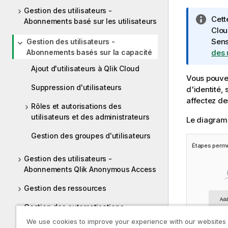
Gestion des utilisateurs -
N
Cett
Abonnements basé sur les utilisateurs
o
Clou
t
Sens
Gestion des utilisateurs -
Abonnements basés sur la capacité
e
des 
I
Ajout d'utilisateurs à Qlik Cloud
n
Vous pouvez 
f
Suppression d'utilisateurs
d'identité, 
o
affectez de
Rôles et autorisations des
r
utilisateurs et des administrateurs
Le diagramm
m
a
Gestion des groupes d'utilisateurs
t
Étapes permet
i
Gestion des utilisateurs -
o
Abonnements Qlik Anonymous Access
n
s
Gestion des ressources
Gestion des automatisations
We use cookies to improve your experience with our websites
Administration de Qlik Predict