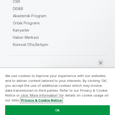
CSR
DEI&B
Akademik Program
Ortak Programı
Kariyerler
Haber Merkezi
Küresel Ofis/İletişim
Qlik Topluluğu
We use cookies to improve your experience with our websites
and to deliver content tailored to your interests. By clicking ‘Ok’,
Yasal sözleşmeler
Ürün Koşulları
you accept the use of additional cookies which may involve
data transmission to third parties. Refer to our Privacy & Cookie
Legal Policies
Legal Policies
Notice or click ‘More Information’ for details on cookie usage on
Kullanım koşulları
Ticari markalar
our sites.
Privacy & Cookie Notice
Şimdi sohbet et
Do Not Share My Info
Ok
Telif Hakkı © 1993-2026 QlikTech International AB. Tüm