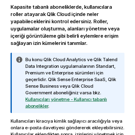
Kapasite tabanlı aboneliklerde, kullanıcılara
roller atayarak
Qlik Cloud
içinde neler
yapabileceklerini kontrol edersiniz. Roller,
uygulamalar oluşturma, alanları yönetme veya
içeriği görüntüleme gibi belirli eylemlere erişim
sağlayan izin kümelerini tanımlar.
B
Bu konu
Qlik Cloud Analytics
ve
Qlik Talend
i
Data Integration
uygulamalarının Standart,
l
Premium ve Enterprise sürümleri için
g
geçerlidir.
Qlik Sense Enterprise SaaS
,
Qlik
i
Sense Business
veya
Qlik Cloud
n
Government
aboneliğiniz varsa bkz.
o
Kullanıcıları yönetme - Kullanıcı tabanlı
t
abonelikler
.
u
Kullanıcıları kiracıya kimlik sağlayıcı aracılığıyla veya
onlara e-posta davetiyesi göndererek ekleyebilirsiniz.
Kullanıcılar eklendikten sonra, izinlerini yönetmek için