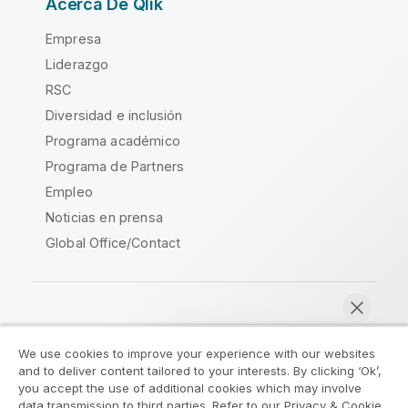
Acerca De Qlik
Empresa
Liderazgo
RSC
Diversidad e inclusión
Programa académico
Programa de Partners
Empleo
Noticias en prensa
Global Office/Contact
Qlik Community
We use cookies to improve your experience with our websites
and to deliver content tailored to your interests. By clicking ‘Ok’,
Acuerdos legales
Condiciones del producto
you accept the use of additional cookies which may involve
data transmission to third parties. Refer to our Privacy & Cookie