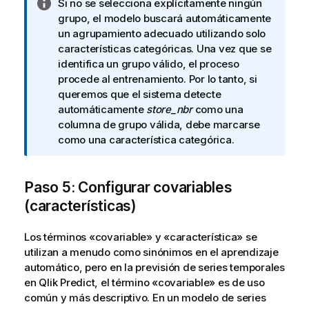
N
Si no se selecciona explícitamente ningún
o
grupo, el modelo buscará automáticamente
t
un agrupamiento adecuado utilizando solo
a
características categóricas. Una vez que se
i
identifica un grupo válido, el proceso
n
procede al entrenamiento. Por lo tanto, si
f
queremos que el sistema detecte
o
automáticamente
store_nbr
como una
r
columna de grupo válida, debe marcarse
m
como una característica categórica.
a
t
Paso 5: Configurar covariables
i
v
(características)
a
Los términos «covariable» y «característica» se
utilizan a menudo como sinónimos en el aprendizaje
automático, pero en la previsión de series temporales
en
Qlik Predict
, el término «covariable» es de uso
común y más descriptivo. En un modelo de series