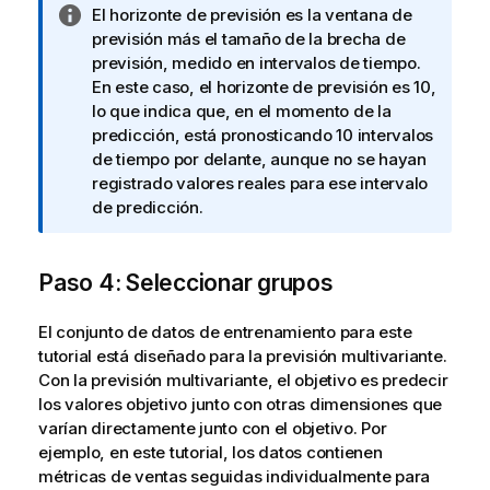
N
El horizonte de previsión es la ventana de
o
previsión más el tamaño de la brecha de
t
previsión, medido en intervalos de tiempo.
a
En este caso, el horizonte de previsión es 10,
i
lo que indica que, en el momento de la
n
predicción, está pronosticando 10 intervalos
f
de tiempo por delante, aunque no se hayan
o
registrado valores reales para ese intervalo
r
de predicción.
m
a
Paso 4: Seleccionar grupos
t
i
v
El conjunto de datos de entrenamiento para este
a
tutorial está diseñado para la previsión multivariante.
Con la previsión multivariante, el objetivo es predecir
los valores objetivo junto con otras dimensiones que
varían directamente junto con el objetivo. Por
ejemplo, en este tutorial, los datos contienen
métricas de ventas seguidas individualmente para