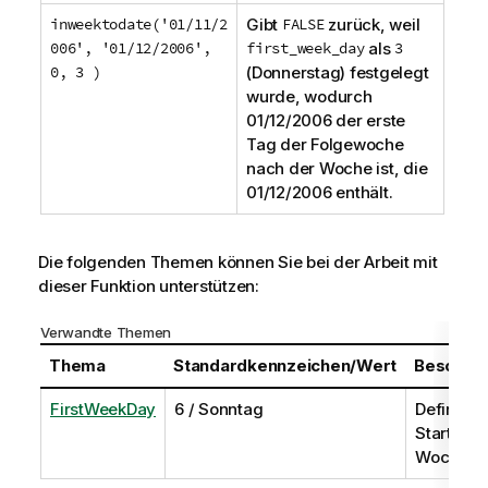
inweektodate('01/11/2
Gibt
FALSE
zurück, weil
006', '01/12/2006',
first_week_day
als
3
0, 3 )
(Donnerstag) festgelegt
wurde, wodurch
01/12/2006
der erste
Tag der Folgewoche
nach der Woche ist, die
01/12/2006
enthält.
Die folgenden Themen können Sie bei der Arbeit mit
dieser Funktion unterstützen:
Verwandte Themen
Thema
Standardkennzeichen/Wert
Beschre
FirstWeekDay
6 / Sonntag
Definiert
Starttag 
Woche.