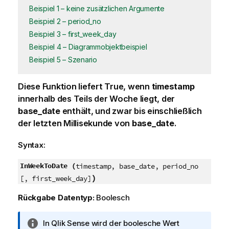
Beispiel 1 – keine zusätzlichen Argumente
Beispiel 2 – period_no
Beispiel 3 – first_week_day
Beispiel 4 – Diagrammobjektbeispiel
Beispiel 5 – Szenario
Diese Funktion liefert
True
, wenn
timestamp
innerhalb des Teils der Woche liegt, der
base_date
enthält, und zwar bis einschließlich
der letzten Millisekunde von
base_date
.
Syntax:
InWeekToDate (
timestamp, base_date, period_no
)
[, first_week_day]
Rückgabe Datentyp:
Boolesch
I
In
Qlik Sense
wird der boolesche Wert