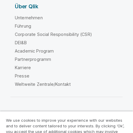
Über Qlik
Unternehmen
Führung
Corporate Social Responsibility (CSR)
DEI&B
Academic Program
Partnerprogramm
Karriere
Presse
Weltweite Zentrale/Kontakt
Qlik Community
We use cookies to improve your experience with our websites
and to deliver content tailored to your interests. By clicking ‘Ok’,
Rechtliche Vereinbarungen
you accept the use of additional cookies which may involve