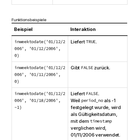
Funktionsbeispiele
Beispiel
Interaktion
inweektodate('01/12/2
Liefert
TRUE
.
006', '01/12/2006',
0)
inweektodate('01/12/2
Gibt
FALSE
zurück.
006', '01/11/2006',
0)
inweektodate('01/12/2
Liefert
FALSE
.
006', '01/18/2006',
Weil
period_no
als
-1
-1)
festgelegt wurde, wird
als Gültigkeitsdatum,
mit dem
timestamp
verglichen wird,
01/11/2006
verwendet.