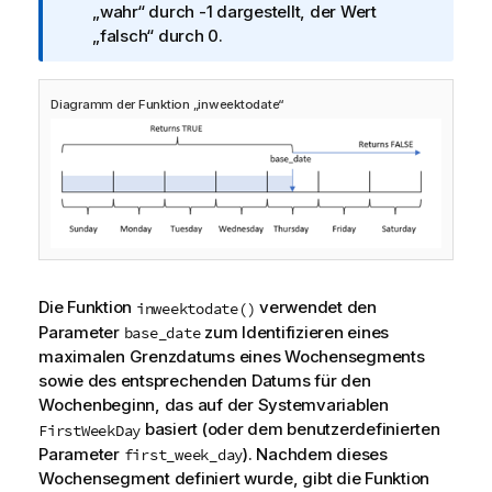
n
„wahr“ durch -1 dargestellt, der Wert
f
„falsch“ durch 0.
o
r
Diagramm der Funktion „inweektodate“
m
a
t
i
o
n
s
h
i
Die Funktion
verwendet den
inweektodate()
n
Parameter
zum Identifizieren eines
base_date
w
maximalen Grenzdatums eines Wochensegments
e
sowie des entsprechenden Datums für den
i
Wochenbeginn, das auf der Systemvariablen
s
basiert (oder dem benutzerdefinierten
FirstWeekDay
Parameter
). Nachdem dieses
first_week_day
Wochensegment definiert wurde, gibt die Funktion