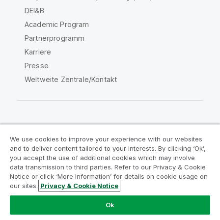
DEI&B
Academic Program
Partnerprogramm
Karriere
Presse
Weltweite Zentrale/Kontakt
Qlik Community
We use cookies to improve your experience with our websites
and to deliver content tailored to your interests. By clicking ‘Ok’,
Rechtliche Vereinbarungen
you accept the use of additional cookies which may involve
data transmission to third parties. Refer to our Privacy & Cookie
Produktbedingungen
Legal Policies
Notice or click ‘More Information’ for details on cookie usage on
Legal Policies
Benutzungsbedingungen
our sites.
Privacy & Cookie Notice
Marken
Do Not Share My Info
Ok
Copyright © 1993-2026 QlikTech International AB. Alle
Rechte vorbehalten.