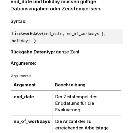
end_date
und
holiday
müssen gültige
Datumsangaben oder Zeitstempel sein.
Syntax:
firstworkdate(
end_date, no_of_workdays {,
}
)
holiday
Rückgabe Datentyp:
ganze Zahl
Argumente:
Argumente
Argument
Beschreibung
end_date
Der Zeitstempel des
Enddatums für die
Evaluierung.
no_of_workdays
Die Anzahl der zu
erreichenden Arbeitstage.