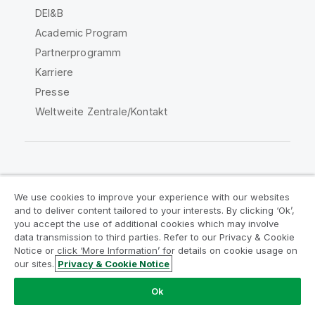
DEI&B
Academic Program
Partnerprogramm
Karriere
Presse
Weltweite Zentrale/Kontakt
Qlik Community
We use cookies to improve your experience with our websites
and to deliver content tailored to your interests. By clicking ‘Ok’,
Rechtliche Vereinbarungen
you accept the use of additional cookies which may involve
data transmission to third parties. Refer to our Privacy & Cookie
Produktbedingungen
Legal Policies
Notice or click ‘More Information’ for details on cookie usage on
Legal Policies
Benutzungsbedingungen
our sites.
Privacy & Cookie Notice
Marken
Do Not Share My Info
Ok
Copyright © 1993-2026 QlikTech International AB. Alle
Rechte vorbehalten.