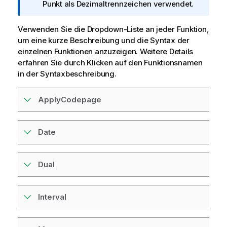
n
Punkt als Dezimaltrennzeichen verwendet.
f
o
Verwenden Sie die Dropdown-Liste an jeder Funktion,
r
um eine kurze Beschreibung und die Syntax der
m
einzelnen Funktionen anzuzeigen. Weitere Details
a
erfahren Sie durch Klicken auf den Funktionsnamen
t
in der Syntaxbeschreibung.
i
o
ApplyCodepage
n
s
h
Date
i
n
w
Dual
e
i
s
Interval