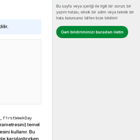
Bu sayfa veya içeriği ile ilgili bir sorun; bir
yazım hatası, eksik bir adım veya teknik bir
hata bulursanız lütfen bize bildirin!
ilir.
Geri bildiriminizi buradan iletin
a,
FirstWeekDay
ametresini) temel
ini kullanır. Bu
le karşılaştırırken