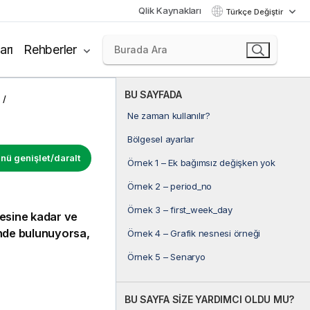
Qlik Kaynakları
Türkçe Değiştir
arı
Rehberler
BU SAYFADA
Ne zaman kullanılır?
Bölgesel ayarlar
ü genişlet/daralt
Örnek 1 – Ek bağımsız değişken yok
Örnek 2 – period_no
Örnek 3 – first_week_day
yesine kadar ve
nde bulunuyorsa,
Örnek 4 – Grafik nesnesi örneği
Örnek 5 – Senaryo
BU SAYFA SİZE YARDIMCI OLDU MU?