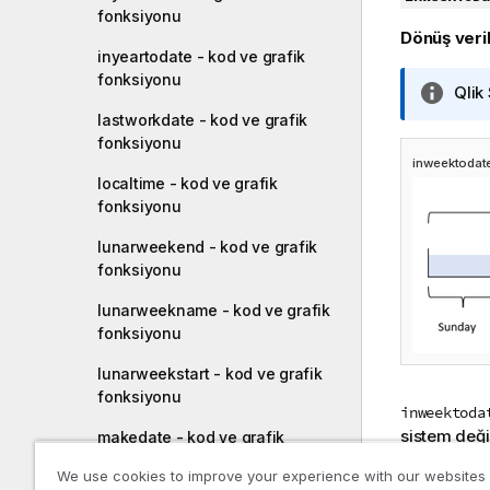
fonksiyonu
Dönüş veril
inyeartodate - kod ve grafik
fonksiyonu
B
Qlik
i
lastworkdate - kod ve grafik
l
fonksiyonu
g
inweektodat
localtime - kod ve grafik
i
fonksiyonu
n
o
lunarweekend - kod ve grafik
t
fonksiyonu
u
lunarweekname - kod ve grafik
fonksiyonu
lunarweekstart - kod ve grafik
fonksiyonu
inweektoda
sistem deği
makedate - kod ve grafik
alan karşılı
fonksiyonu
We use cookies to improve your experience with our websites
hafta dilimi