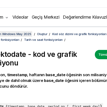
ım
Videolar
Geçiş Merkezi
Değerlendirme Kılavuzl
on Windows May 2025
Oluştur
Kod söz dizimi ve grafik fonksiyonları
 fonksiyonları
Tarih ve saat fonksiyonları
ktodate - kod ve grafik
Tümün
iyonu
yon,
timestamp
, haftanın
base_date
öğesinin son milisani
iye de dahil olmak üzere
base_date
öğesini içeren bölümü
unu döndürür.
:
)
te (
timestamp, base_date, period_no [, first_week_day]