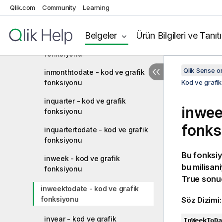
Qlik.com
Community
Learning
inmonths - kod ve grafik
fonksiyonu
Belgeler
Ürün Bilgileri ve Tanıt
inmonthstodate - kod ve grafik
fonksiyonu
Qlik Sense 
inmonthtodate - kod ve grafik
fonksiyonu
Kod ve grafik
inquarter - kod ve grafik
inwee
fonksiyonu
fonks
inquartertodate - kod ve grafik
fonksiyonu
Bu fonksi
inweek - kod ve grafik
bu milisan
fonksiyonu
True
sonuc
inweektodate - kod ve grafik
fonksiyonu
Söz Dizimi
inyear - kod ve grafik
InWeekToDa