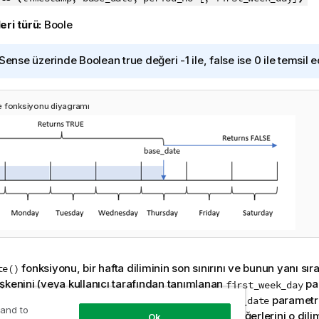
eri türü:
Boole
 Sense
üzerinde Boolean true değeri -1 ile, false ise 0 ile temsil ed
e fonksiyonu diyagramı
fonksiyonu, bir hafta diliminin son sınırını ve bunun yanı sır
te()
şkenini (veya kullanıcı tarafından tanımlanan
par
first_week_day
k gelen hafta başının tarihini tanımlamak için
parametres
base_date
 and to
 tanımlandıktan sonra fonksiyon, önerilen tarih değerlerini o dilim
Ok