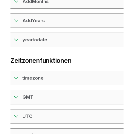
AddMonths
AddYears
yeartodate
Zeitzonenfunktionen
timezone
GMT
UTC