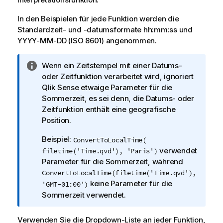
In den Beispielen für jede Funktion werden die
Standardzeit- und -datumsformate
hh:mm:ss
und
YYYY-MM-DD (ISO 8601)
angenommen.
I
Wenn ein Zeitstempel mit einer Datums-
n
oder Zeitfunktion verarbeitet wird, ignoriert
f
Qlik Sense
etwaige Parameter für die
o
Sommerzeit, es sei denn, die Datums- oder
r
Zeitfunktion enthält eine geografische
m
Position.
a
Beispiel:
ConvertToLocalTime(
t
verwendet
filetime('Time.qvd'), 'Paris')
i
Parameter für die Sommerzeit, während
o
ConvertToLocalTime(filetime('Time.qvd'),
n
keine Parameter für die
'GMT-01:00')
s
Sommerzeit verwendet.
h
i
n
Verwenden Sie die Dropdown-Liste an jeder Funktion,