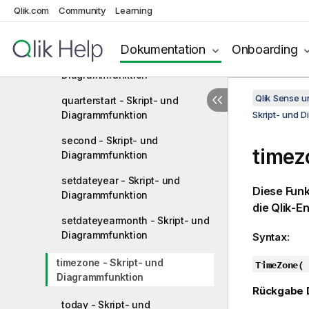
Qlik.com
Community
Learning
quarterend - Skript- und
Diagrammfunktion
Dokumentation
Onboarding
quartername - Skript- und
Diagrammfunktion
Qlik Sense 
quarterstart - Skript- und
Diagrammfunktion
Skript- und 
second - Skript- und
timez
Diagrammfunktion
setdateyear - Skript- und
Diese Funk
Diagrammfunktion
die
Qlik
-En
setdateyearmonth - Skript- und
Diagrammfunktion
Syntax:
timezone - Skript- und
TimeZone( 
Diagrammfunktion
Rückgabe 
today - Skript- und