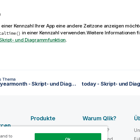
)
 einer Kennzahl Ihrer App eine andere Zeitzone anzeigen möcht
in einer Kennzahl verwenden.
Weitere Informationen f
caltime()
 Skript- und Diagrammfunktion
.
es Thema
setdateyearmonth - Skript- und Diagrammfunktion
today - Skript- und Di
Produkte
Warum Qlik?
Üb
rcen
DATENINTEGRATI
Warum Qlik?
Un
ON UND -
 and to
e-Videos
Vertrauen und
Fü
Ok
QUALITÄT