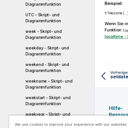
Beispiel:
Diagrammfunktion
timezone( 
UTC - Skript- und
Diagrammfunktion
Wenn Sie in
Funktion
lo
week - Skript- und
localtime -
Diagrammfunktion
weekday - Skript- und
Diagrammfunktion
weekend - Skript- und
Diagrammfunktion
Vorherig
weekname - Skript- und
Diagrammfunktion
weekstart - Skript- und
Diagrammfunktion
Hilfe-
weekyear - Skript- und
Ressou
Diagrammfunktion
We use cookies to improve your experience with our websites
Qlik Hilf