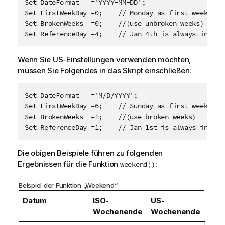
Set DateFormat   ='YYYY-MM-DD'; 

Set FirstWeekDay =0;    // Monday as first week day

Set BrokenWeeks  =0;    //(use unbroken weeks)

Set ReferenceDay =4;    // Jan 4th is always in wee
Wenn Sie US-Einstellungen verwenden möchten,
müssen Sie Folgendes in das Skript einschließen:
Set DateFormat   ='M/D/YYYY';

Set FirstWeekDay =6;    // Sunday as first week day

Set BrokenWeeks  =1;    //(use broken weeks)

Set ReferenceDay =1;    // Jan 1st is always in wee
Die obigen Beispiele führen zu folgenden
Ergebnissen für die Funktion
:
weekend()
Beispiel der Funktion „Weekend“
Datum
ISO-
US-
Wochenende
Wochenende