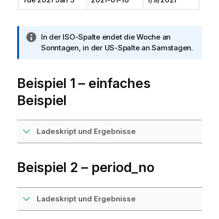
I
In der ISO-Spalte endet die Woche an
n
Sonntagen, in der US-Spalte an Samstagen.
f
o
Beispiel 1 – einfaches
r
m
Beispiel
a
t
i
Ladeskript und Ergebnisse
o
n
s
Beispiel 2 – period_no
h
i
n
w
Ladeskript und Ergebnisse
e