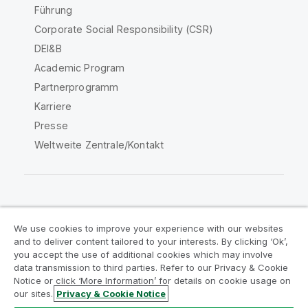
Führung
Corporate Social Responsibility (CSR)
DEI&B
Academic Program
Partnerprogramm
Karriere
Presse
Weltweite Zentrale/Kontakt
Qlik Community
We use cookies to improve your experience with our websites
and to deliver content tailored to your interests. By clicking ‘Ok’,
Rechtliche Vereinbarungen
you accept the use of additional cookies which may involve
data transmission to third parties. Refer to our Privacy & Cookie
Produktbedingungen
Legal Policies
Notice or click ‘More Information’ for details on cookie usage on
Legal Policies
Benutzungsbedingungen
our sites.
Privacy & Cookie Notice