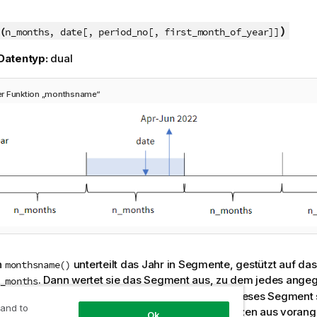
)
(
n_months, date[, period_no[, first_month_of_year]]
Datentyp:
dual
r Funktion „monthsname“
n
unterteilt das Jahr in Segmente, gestützt auf d
monthsname()
. Dann wertet sie das Segment aus, zu dem jedes ang
_months
d gibt die Namen des Start- und Endmonats für dieses Segment
 and to
 Funktion bietet auch die Möglichkeit, diese Grenzen aus vora
Ok