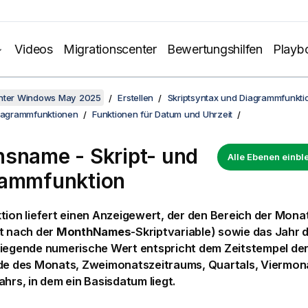
Videos
Migrationscenter
Bewertungshilfen
Playb
unter Windows May 2025
Erstellen
Skriptsyntax und Diagrammfunkti
Diagrammfunktionen
Funktionen für Datum und Uhrzeit
sname - Skript- und
Alle Ebenen einb
rammfunktion
tion liefert einen Anzeigewert, der den Bereich der Mon
t nach der
MonthNames
-Skriptvariable) sowie das Jahr d
liegende numerische Wert entspricht dem Zeitstempel der
nde des Monats, Zweimonatszeitraums, Quartals, Viermon
ahrs, in dem ein Basisdatum liegt.