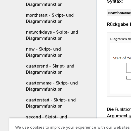
Syntax:
Diagrammfunktion
MonthsName
monthstart - Skript- und
Diagrammfunktion
Rückgabe 
networkdays - Skript- und
Diagrammfunktion
Diagramm de
now - Skript- und
Diagrammfunktion
quarterend - Skript- und
Diagrammfunktion
quartername - Skript- und
Diagrammfunktion
quarterstart - Skript- und
Diagrammfunktion
Die Funktio
Argument
n
second - Skript- und
gehört, un
Diagrammfunktion
We use cookies to improve your experience with our websites
zurück. Die