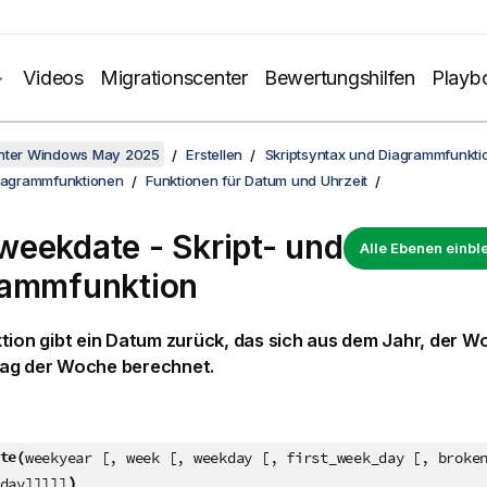
Videos
Migrationscenter
Bewertungshilfen
Playb
unter Windows May 2025
Erstellen
Skriptsyntax und Diagrammfunkti
Diagrammfunktionen
Funktionen für Datum und Uhrzeit
eekdate - Skript- und
Alle Ebenen einb
rammfunktion
ktion gibt ein Datum zurück, das sich aus dem Jahr, der
ag der Woche berechnet.
te(
weekyear [, week [, weekday [, first_week_day [, broke
)
day]]]]]