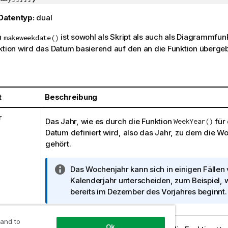
Datentyp:
dual
n
ist sowohl als Skript als auch als Diagrammfun
makeweekdate()
ktion wird das Datum basierend auf den an die Funktion überg
t
Beschreibung
r
Das Jahr, wie es durch die Funktion
WeekYear()
für 
Datum definiert wird, also das Jahr, zu dem die
gehört.
I
Das Wochenjahr kann sich in einigen Fällen
n
Kalenderjahr unterscheiden, zum Beispiel,
f
bereits im Dezember des Vorjahres beginnt.
o
r
 and to
m
Ok