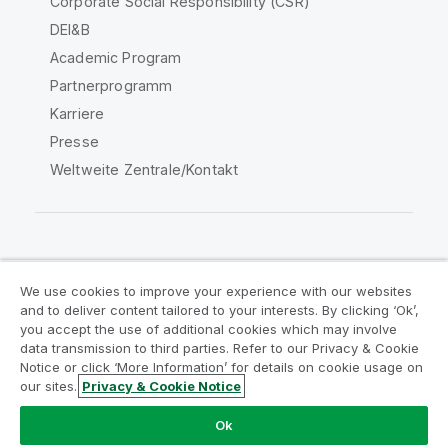
Corporate Social Responsibility (CSR)
DEI&B
Academic Program
Partnerprogramm
Karriere
Presse
Weltweite Zentrale/Kontakt
Qlik Community
We use cookies to improve your experience with our websites
and to deliver content tailored to your interests. By clicking ‘Ok’,
Rechtliche Vereinbarungen
you accept the use of additional cookies which may involve
data transmission to third parties. Refer to our Privacy & Cookie
Produktbedingungen
Legal Policies
Notice or click ‘More Information’ for details on cookie usage on
Legal Policies
Benutzungsbedingungen
our sites.
Privacy & Cookie Notice
Marken
Do Not Share My Info
Ok
Copyright © 1993-2026 QlikTech International AB. Alle