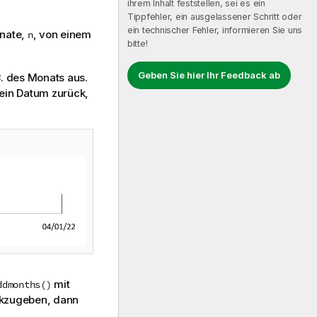
ihrem Inhalt feststellen, sei es ein
Tippfehler, ein ausgelassener Schritt oder
ein technischer Fehler, informieren Sie uns
onate,
, von einem
n
bitte!
Geben Sie hier Ihr Feedback ab
. des Monats aus.
ein Datum zurück,
mit
ddmonths()
ckzugeben, dann