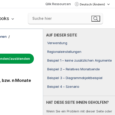
Qlik Ressourcen
Deutsch (Ändern)
ooks
AUF DIESER SEITE
onen
Verwendung
Regionaleinstellungen
lenden/ausblenden
Beispiel 1 – keine zusätzlichen Argumente
Beispiel 2 – Relatives Monatsende
Beispiel 3 – Diagrammobjektbeispiel
, bzw.
n
Monate
Beispiel 4 – Szenario
HAT DIESE SEITE IHNEN GEHOLFEN?
Wenn Sie ein Problem mit dieser Seite oder