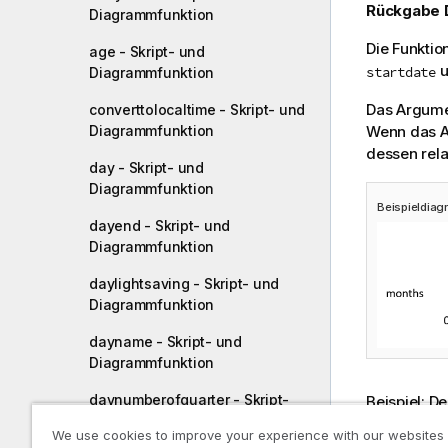
Rückgabe 
Diagrammfunktion
Die Funktio
age - Skript- und
u
startdate
Diagrammfunktion
Das Argum
converttolocaltime - Skript- und
Wenn das 
Diagrammfunktion
dessen rel
day - Skript- und
Diagrammfunktion
Beispieldiag
dayend - Skript- und
Diagrammfunktion
daylightsaving - Skript- und
Diagrammfunktion
dayname - Skript- und
Diagrammfunktion
daynumberofquarter - Skript-
Beispiel: D
und Diagrammfunktion
einem
mode
We use cookies to improve your experience with our websites
gibt die Fu