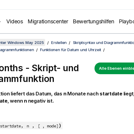
Videos
Migrationscenter
Bewertungshilfen
Playb
unter Windows May 2025
Erstellen
Skriptsyntax und Diagrammfunkti
Diagrammfunktionen
Funktionen für Datum und Uhrzeit
nths - Skript- und
Alle Ebenen einb
rammfunktion
tion liefert das Datum, das
n
Monate nach
startdate
liegt
ate
, wenn
n
negativ ist.
,
,
)
startdate
n
[ , mode]