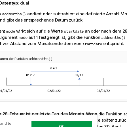
Datentyp:
dual
n
addiert oder subtrahiert eine definierte Anzahl M
addmonths()
nd gibt das entsprechende Datum zurück.
ent
wirkt sich auf die Werte
an oder nach dem 28
mode
startdate
Argument
auf 1 festgelegt ist, gibt die Funktion
mode
addmonths()
ativer Abstand zum Monatsende dem von
entspricht.
startdate
addmonths()
ramm der Funktion
er 28. Februar ist der letzte Tag des Monats. Wenn die Funktion
a
von 1 verwendet wird, um das Datum zwei Monate später zurü
 and to
nktion das letzte Datum des Monats April zurück, den 30. April.
Ok