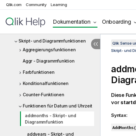
Qlik.com
Community
Learning
Formeln im Skript
Diagrammformeln
Dokumentation
Onboarding
Operatoren
Skript- und Diagrammfunktionen
Qlik Sense 
Aggregierungsfunktionen
Skript- und 
Aggr - Diagrammfunktion
addmo
Farbfunktionen
Diag
Konditionalfunktionen
Counter-Funktionen
Diese Funk
vor
startd
Funktionen für Datum und Uhrzeit
Syntax:
addmonths - Skript- und
Diagrammfunktion
AddMonths(
addyears - Skript- und