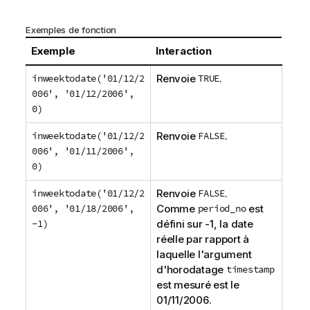
Exemples de fonction
Exemple
Interaction
inweektodate('01/12/2
Renvoie
TRUE
.
006', '01/12/2006',
0)
inweektodate('01/12/2
Renvoie
FALSE
.
006', '01/11/2006',
0)
inweektodate('01/12/2
Renvoie
FALSE
.
006', '01/18/2006',
Comme
period_no
est
-1)
défini sur
-1
, la date
réelle par rapport à
laquelle l'argument
d'horodatage
timestamp
est mesuré est le
01/11/2006
.