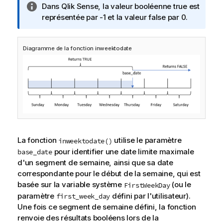
N
Dans
Qlik Sense
, la valeur booléenne true est
o
représentée par -1 et la valeur false par 0.
t
e
Diagramme de la fonction inweektodate
I
n
f
o
r
m
a
t
i
La fonction
utilise le paramètre
inweektodate()
o
pour identifier une date limite maximale
base_date
n
d'un segment de semaine, ainsi que sa date
s
correspondante pour le début de la semaine, qui est
basée sur la variable système
(ou le
FirstWeekDay
paramètre
défini par l'utilisateur).
first_week_day
Une fois ce segment de semaine défini, la fonction
renvoie des résultats booléens lors de la