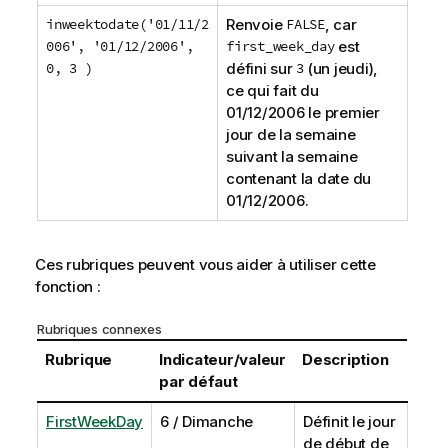
inweektodate('01/11/2
Renvoie
FALSE
, car
006', '01/12/2006',
first_week_day
est
0, 3 )
défini sur
3
(un jeudi),
ce qui fait du
01/12/2006
le premier
jour de la semaine
suivant la semaine
contenant la date du
01/12/2006
.
Ces rubriques peuvent vous aider à utiliser cette
fonction :
Rubriques connexes
Rubrique
Indicateur/valeur
Description
par défaut
FirstWeekDay
6 / Dimanche
Définit le jour
de début de