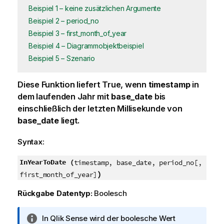
Beispiel 1 – keine zusätzlichen Argumente
Beispiel 2 – period_no
Beispiel 3 – first_month_of_year
Beispiel 4 – Diagrammobjektbeispiel
Beispiel 5 – Szenario
Diese Funktion liefert
True
, wenn
timestamp
in
dem laufenden Jahr mit
base_date
bis
einschließlich der letzten Millisekunde von
base_date
liegt.
Syntax:
InYearToDate (
timestamp, base_date, period_no[,
)
first_month_of_year]
Rückgabe Datentyp:
Boolesch
I
In
Qlik Sense
wird der boolesche Wert