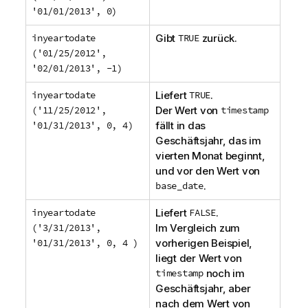
'01/01/2013', 0)
inyeartodate
Gibt
TRUE
zurück.
('01/25/2012',
'02/01/2013', -1)
inyeartodate
Liefert
TRUE
.
('11/25/2012',
Der Wert von
timestamp
'01/31/2013', 0, 4)
fällt in das
Geschäftsjahr, das im
vierten Monat beginnt,
und vor den Wert von
base_date
.
inyeartodate
Liefert
FALSE
.
('3/31/2013',
Im Vergleich zum
'01/31/2013', 0, 4 )
vorherigen Beispiel,
liegt der Wert von
timestamp
noch im
Geschäftsjahr, aber
nach dem Wert von