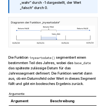
n
„wahr“ durch -1 dargestellt, der Wert
f
„falsch“ durch 0.
o
r
Diagramm der Funktion „inyeartodate“
m
a
t
i
o
n
s
Die Funktion
segmentiert einen
inyeartodate()
h
bestimmten Teil des Jahres, wobei das
base_date
i
das späteste zulässige Datum für das
n
Jahressegment definiert. Die Funktion wertet dann
w
aus, ob ein Datumsfeld oder Wert in dieses Segment
e
fällt und gibt ein boolesches Ergebnis zurück.
i
s
Argumente
Argument
Beschreibung