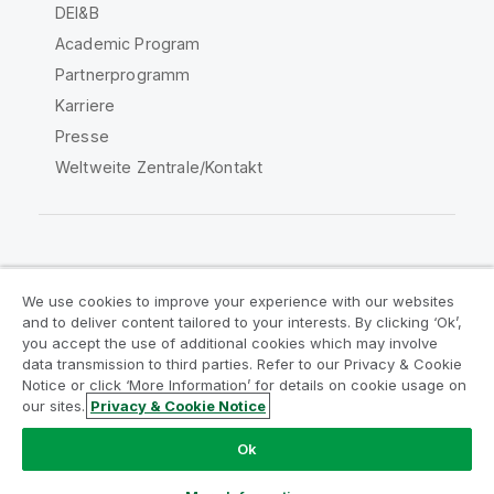
DEI&B
Academic Program
Partnerprogramm
Karriere
Presse
Weltweite Zentrale/Kontakt
Qlik Community
We use cookies to improve your experience with our websites
and to deliver content tailored to your interests. By clicking ‘Ok’,
Rechtliche Vereinbarungen
you accept the use of additional cookies which may involve
data transmission to third parties. Refer to our Privacy & Cookie
Produktbedingungen
Legal Policies
Notice or click ‘More Information’ for details on cookie usage on
Legal Policies
Benutzungsbedingungen
our sites.
Privacy & Cookie Notice
Marken
Do Not Share My Info
Ok
Copyright © 1993-2026 QlikTech International AB. Alle
Rechte vorbehalten.