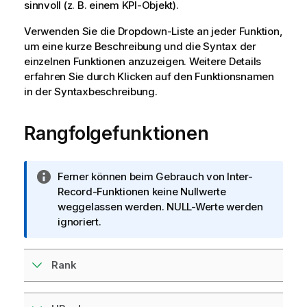
sinnvoll (z. B. einem KPI-Objekt).
Verwenden Sie die Dropdown-Liste an jeder Funktion,
um eine kurze Beschreibung und die Syntax der
einzelnen Funktionen anzuzeigen. Weitere Details
erfahren Sie durch Klicken auf den Funktionsnamen
in der Syntaxbeschreibung.
Rangfolgefunktionen
I
Ferner können beim Gebrauch von Inter-
n
Record-Funktionen keine Nullwerte
f
weggelassen werden.
NULL
-Werte werden
o
ignoriert.
r
m
Rank
a
t
i