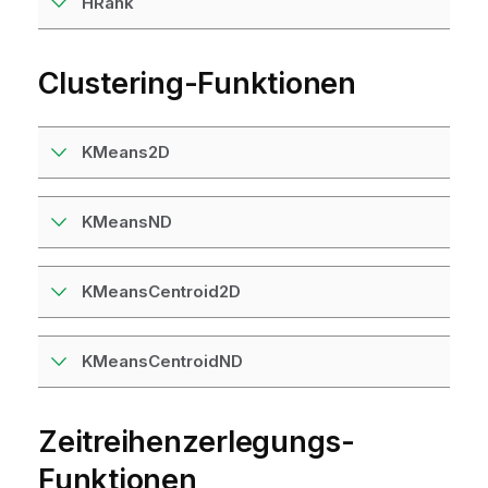
HRank
o
n
s
Clustering-Funktionen
h
i
n
w
KMeans2D
e
i
KMeansND
s
KMeansCentroid2D
KMeansCentroidND
Zeitreihenzerlegungs-
Funktionen