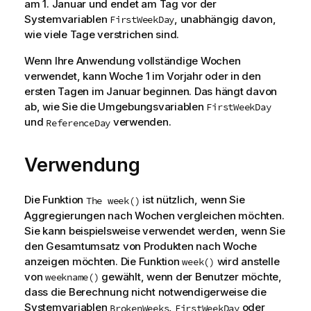
am 1. Januar und endet am Tag vor der
Systemvariablen
, unabhängig davon,
FirstWeekDay
wie viele Tage verstrichen sind.
Wenn Ihre Anwendung vollständige Wochen
verwendet, kann Woche 1 im Vorjahr oder in den
ersten Tagen im Januar beginnen. Das hängt davon
ab, wie Sie die Umgebungsvariablen
FirstWeekDay
und
verwenden.
ReferenceDay
Verwendung
Die Funktion
ist nützlich, wenn Sie
The week()
Aggregierungen nach Wochen vergleichen möchten.
Sie kann beispielsweise verwendet werden, wenn Sie
den Gesamtumsatz von Produkten nach Woche
anzeigen möchten. Die Funktion
wird anstelle
week()
von
gewählt, wenn der Benutzer möchte,
weekname()
dass die Berechnung nicht notwendigerweise die
Systemvariablen
,
oder
BrokenWeeks
FirstWeekDay