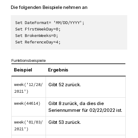
Die folgenden Beispiele nehmen an
Set DateFormat= 'MM/DD/YYYY';  

Set FirstWeekDay=0;  

Set BrokenWeeks=0;   

Set ReferenceDay=4;
Funktionsbeispiele
Beispiel
Ergebnis
week('12/28/
Gibt 52 zurück.
2021')
week(44614)
Gibt 8 zurück, da dies die
Seriennummer für 02/22/2022 ist.
week('01/03/
Gibt 53 zurück.
2021')