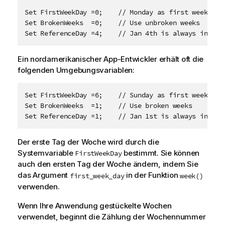
Set FirstWeekDay =0;    // Monday as first week day

Set BrokenWeeks  =0;    // Use unbroken weeks

Set ReferenceDay =4;    // Jan 4th is always in wee
Ein nordamerikanischer App-Entwickler erhält oft die
folgenden Umgebungsvariablen:
Set FirstWeekDay =6;    // Sunday as first week day

Set BrokenWeeks  =1;    // Use broken weeks

Set ReferenceDay =1;    // Jan 1st is always in wee
Der erste Tag der Woche wird durch die
Systemvariable
bestimmt. Sie können
FirstWeekDay
auch den ersten Tag der Woche ändern, indem Sie
das Argument
in der Funktion
first_week_day
week()
verwenden.
Wenn Ihre Anwendung gestückelte Wochen
verwendet, beginnt die Zählung der Wochennummer