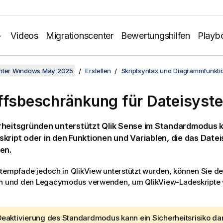
Videos
Migrationscenter
Bewertungshilfen
Playb
unter Windows May 2025
Erstellen
Skriptsyntax und Diagrammfunkti
ffsbeschränkung für Dateisyst
rheitsgründen unterstützt
Qlik Sense
im Standardmodus k
kript oder in den Funktionen und Variablen, die das Date
en.
stempfade jedoch in
QlikView
unterstützt wurden, können Sie 
en und den Legacymodus verwenden, um
QlikView
-Ladeskripte
Deaktivierung des Standardmodus kann ein Sicherheitsrisiko dar