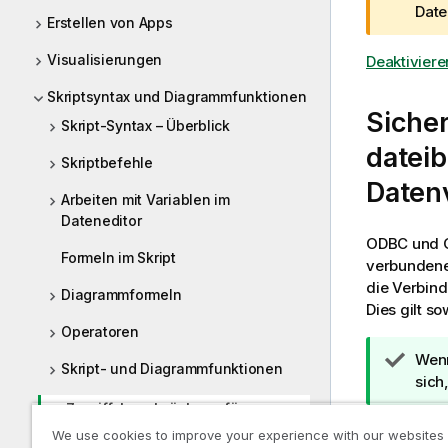
a
Date
Erstellen von Apps
r
n
Visualisierungen
Deaktivier
h
Skriptsyntax und Diagrammfunktionen
i
Siche
n
Skript-Syntax – Überblick
w
datei
Skriptbefehle
e
Daten
i
Arbeiten mit Variablen im
s
Dateneditor
ODBC
und
Formeln im Skript
verbundenen
die Verbin
Diagrammformeln
Dies gilt 
Operatoren
T
Wenn
Skript- und Diagrammfunktionen
i
sich
p
Zugriffsbeschränkung für
p
Dateisystem
We use cookies to improve your experience with our websites
h