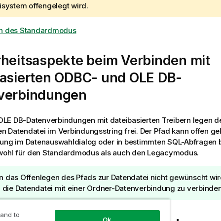
isystem offengelegt wird.
en des Standardmodus
rheitsaspekte beim Verbinden mit
basierten
ODBC
- und
OLE DB
-
verbindungen
OLE DB
-Datenverbindungen mit dateibasierten Treibern legen d
 Datendatei im Verbindungsstring frei. Der Pfad kann offen g
dung im Datenauswahldialog oder in bestimmten
SQL
-Abfragen b
sowohl für den Standardmodus als auch den Legacymodus.
 das Offenlegen des Pfads zur Datendatei nicht gewünscht wird
, die Datendatei mit einer Ordner-Datenverbindung zu verbinden,
 and to
Ok