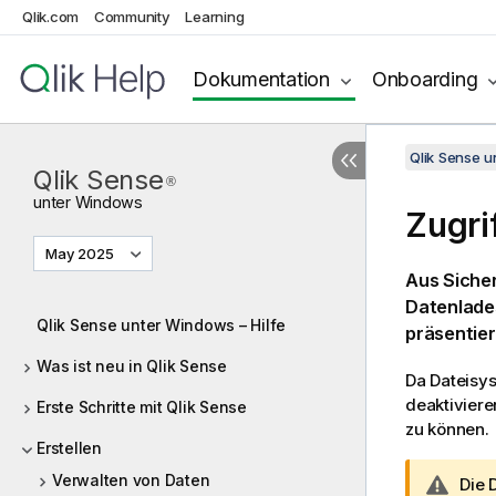
Qlik.com
Community
Learning
Dokumentation
Onboarding
Qlik Sense 
Qlik Sense
®
unter
Windows
Zugri
May 2025
Aus Siche
Datenlades
Qlik Sense unter Windows – Hilfe
präsentier
Was ist neu in Qlik Sense
Da Dateisy
deaktivier
Erste Schritte mit Qlik Sense
zu können.
Erstellen
Verwalten von Daten
W
Die 