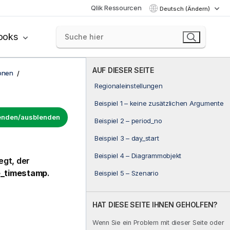
Qlik Ressourcen
Deutsch (Ändern)
ooks
AUF DIESER SEITE
onen
Regionaleinstellungen
Beispiel 1 – keine zusätzlichen Argumente
lenden/ausblenden
Beispiel 2 – period_no
Beispiel 3 – day_start
Beispiel 4 – Diagrammobjekt
egt, der
_timestamp
.
Beispiel 5 – Szenario
HAT DIESE SEITE IHNEN GEHOLFEN?
Wenn Sie ein Problem mit dieser Seite oder