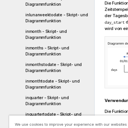
Die Funktio
Diagrammfunktion
Zeitstempel
inlunarweektodate - Skript- und
der Tagesbe
Diagrammfunktion
d
day_start
wird von e
inmonth - Skript- und
Diagrammfunktion
Diagramm de
inmonths - Skript- und
Diagrammfunktion
inmonthstodate - Skript- und
Diagrammfunktion
inmonthtodate - Skript- und
Diagrammfunktion
inquarter - Skript- und
Verwendu
Diagrammfunktion
Die Funktio
inquartertodate - Skript- und
Funktionsty
Diagrammfunktion
gibt eine A
We use cookies to improve your experience with our websites