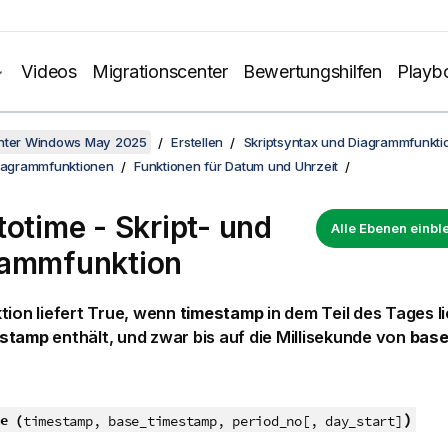
Videos
Migrationscenter
Bewertungshilfen
Playb
unter Windows May 2025
Erstellen
Skriptsyntax und Diagrammfunkti
Diagrammfunktionen
Funktionen für Datum und Uhrzeit
totime - Skript- und
Alle Ebenen einb
rammfunktion
tion liefert
True
, wenn
timestamp
in dem Teil des Tages li
estamp
enthält, und zwar bis auf die Millisekunde von
base
)
e (
timestamp, base_timestamp, period_no[, day_start]