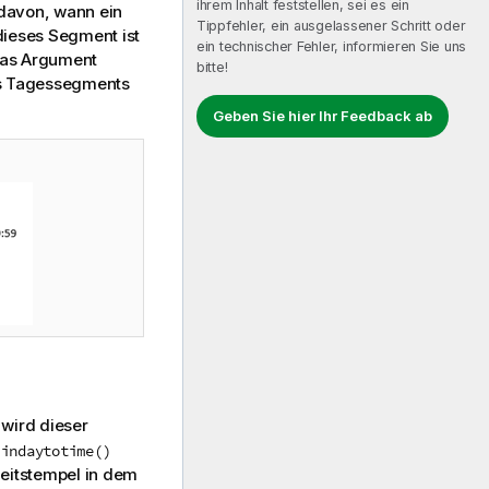
ihrem Inhalt feststellen, sei es ein
 davon, wann ein
Tippfehler, ein ausgelassener Schritt oder
dieses Segment ist
ein technischer Fehler, informieren Sie uns
 das Argument
bitte!
s Tagessegments
Geben Sie hier Ihr Feedback ab
 wird dieser
n
indaytotime()
eitstempel in dem