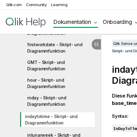
Qlik.com
Community
Learning
daynumberofyear - Skript- und
Diagrammfunktion
Dokumentation
Onboarding
daystart - Skript- und
Diagrammfunktion
Qlik Sense 
firstworkdate - Skript- und
Diagrammfunktion
Skript- und 
GMT - Skript- und
inday
Diagrammfunktion
Diag
hour - Skript- und
Diagrammfunktion
Diese Funk
inday - Skript- und
base_tim
Diagrammfunktion
Syntax:
indaytotime - Skript- und
Diagrammfunktion
InDayToTim
inlunarweek - Skript- und