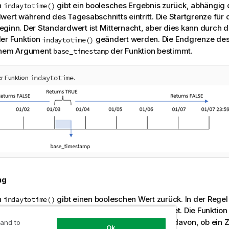
n
gibt ein boolesches Ergebnis zurück, abhängig
indaytotime()
wert während des Tagesabschnitts eintritt. Die Startgrenze für 
ginn. Der Standardwert ist Mitternacht, aber dies kann durch
er Funktion
geändert werden. Die Endgrenze de
indaytotime()
inem Argument
der Funktion bestimmt.
base_timestamp
indaytotime
r Funktion
.
ng
n
gibt einen booleschen Wert zurück. In der Regel
indaytotime()
p als Bedingung in einer
verwendet. Die Funktio
if expression
ggregierung oder Berechnung zurück, abhängig davon, ob ein Z
 and to
Ok