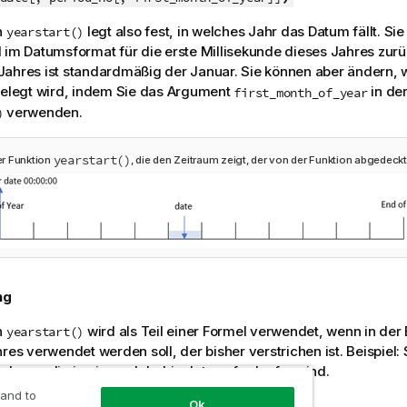
n
legt also fest, in welches Jahr das Datum fällt. Si
yearstart()
 im Datumsformat für die erste Millisekunde dieses Jahres zurü
ahres ist standardmäßig der Januar. Sie können aber ändern, 
gelegt wird, indem Sie das Argument
in der
first_month_of_year
verwenden.
)
yearstart()
r Funktion
, die den Zeitraum zeigt, der von der Funktion abgedeck
ng
n
wird als Teil einer Formel verwendet, wenn in de
yearstart()
hres verwendet werden soll, der bisher verstrichen ist. Beispiel:
chnen, die in einem Jahr bis dato aufgelaufen sind.
 and to
Ok
Datentyp:
dual