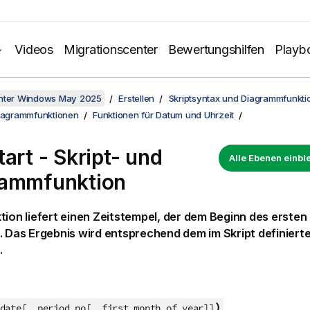
Videos
Migrationscenter
Bewertungshilfen
Playb
unter Windows May 2025
Erstellen
Skriptsyntax und Diagrammfunkti
Diagrammfunktionen
Funktionen für Datum und Uhrzeit
tart - Skript- und
Alle Ebenen einb
rammfunktion
tion liefert einen Zeitstempel, der dem Beginn des ersten
. Das Ergebnis wird entsprechend dem im Skript definiert
.
)
date[, period_no[, first_month_of_year]]