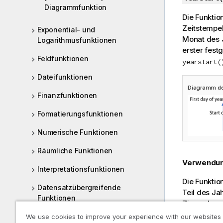
Diagrammfunktion
Die Funktio
Zeitstempel
Exponential- und
Monat des J
Logarithmusfunktionen
erster fest
Feldfunktionen
yearstart(
Dateifunktionen
Diagramm de
Finanzfunktionen
Formatierungsfunktionen
Numerische Funktionen
Räumliche Funktionen
Verwendu
Interpretationsfunktionen
Die Funktio
Datensatzübergreifende
Teil des Ja
Funktionen
Zinsen bere
Logische Funktionen
We use cookies to improve your experience with our websites
Rückgabe 