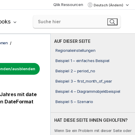
Qlik Ressourcen
Deutsch (Ändern)
ooks
AUF DIESER SEITE
onen
Regionaleinstellungen
Beispiel 1 – einfaches Beispiel
lenden/ausblenden
Beispiel 2 – period_no
Beispiel 3 – first_month_of_year
Beispiel 4 – Diagrammobjektbeispiel
 Jahres mit
date
en
DateFormat
Beispiel 5 – Szenario
HAT DIESE SEITE IHNEN GEHOLFEN?
Wenn Sie ein Problem mit dieser Seite oder