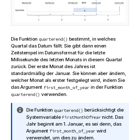
Die Funktion
bestimmt, in welches
quarterend()
Quartal das Datum fällt. Sie gibt dann einen
Zeitstempel im Datumsformat für die letzte
Millisekunde des letzten Monats in diesem Quartal
zurück. Der erste Monat des Jahres ist
standardmäßig der Januar. Sie können aber ändern,
welcher Monat als erster festgelegt wird, indem Sie
das Argument
in der Funktion
first_month_of_year
verwenden.
quarterend()
I
Die Funktion
berücksichtigt die
quarterend()
n
Systemvariable
nicht. Das
FirstMonthOfYear
f
Jahr beginnt am 1. Januar, es sei denn, das
o
Argument
wird
first_month_of_year
r
verwendet, um dies zu ändern.