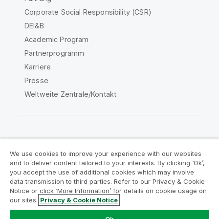
Corporate Social Responsibility (CSR)
DEI&B
Academic Program
Partnerprogramm
Karriere
Presse
Weltweite Zentrale/Kontakt
Qlik Community
We use cookies to improve your experience with our websites
and to deliver content tailored to your interests. By clicking ‘Ok’,
Rechtliche Vereinbarungen
you accept the use of additional cookies which may involve
data transmission to third parties. Refer to our Privacy & Cookie
Produktbedingungen
Legal Policies
Notice or click ‘More Information’ for details on cookie usage on
Legal Policies
Benutzungsbedingungen
our sites.
Privacy & Cookie Notice
Marken
Do Not Share My Info