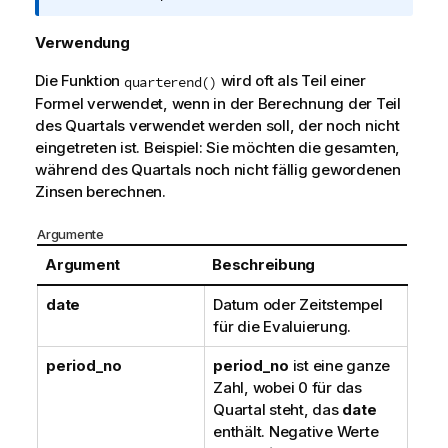
m
a
Verwendung
t
i
Die Funktion
wird oft als Teil einer
quarterend()
o
Formel verwendet, wenn in der Berechnung der Teil
n
des Quartals verwendet werden soll, der noch nicht
s
eingetreten ist. Beispiel: Sie möchten die gesamten,
h
während des Quartals noch nicht fällig gewordenen
i
Zinsen berechnen.
n
w
Argumente
e
Argument
Beschreibung
i
s
date
Datum oder Zeitstempel
für die Evaluierung.
period_no
period_no
ist eine ganze
Zahl, wobei 0 für das
Quartal steht, das
date
enthält. Negative Werte